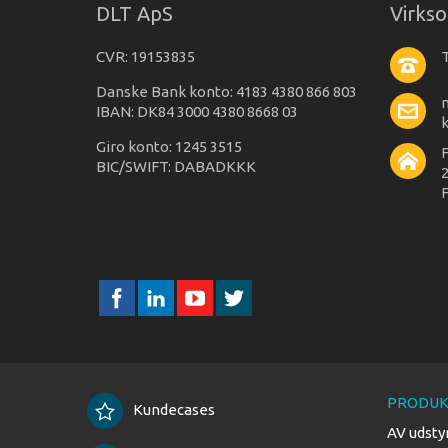
DLT ApS
Virks
CVR: 19153835
T
Danske Bank konto: 4183 4380 866 803
IBAN: DK84 3000 4380 8668 03
Giro konto: 1245 3515
BIC/SWIFT: DABADKKK
2
F
PRODUK
Kundecases
AV udsty