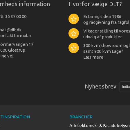
omheds information
Hvorfor vælge DLT?
lf. 36 37 00 00
Erfaring siden 1986
og rådgivning fra fagfol
mail@dlt.dk
Vi tager stilling til vore
kontaktformular
udvalg af produkter
Formervangen 17
300 kvm showroom og 
600 Glostrup
samt 900 kvm Lager
ind vej
Læs mere
Nyhedsbrev
TINSPIRATION
BRANCHER
r
Arkitektonisk- & Facadebelysn