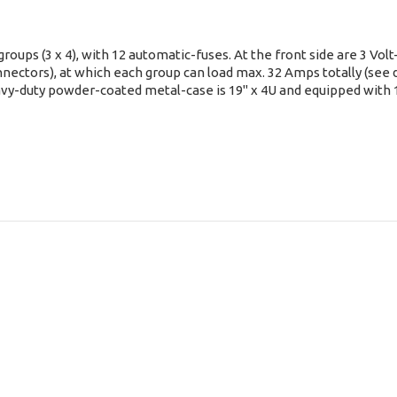
oups (3 x 4), with 12 automatic-fuses. At the front side are 3 Vo
nectors), at which each group can load max. 32 Amps totally (see 
vy-duty powder-coated metal-case is 19" x 4U and equipped with 1
.