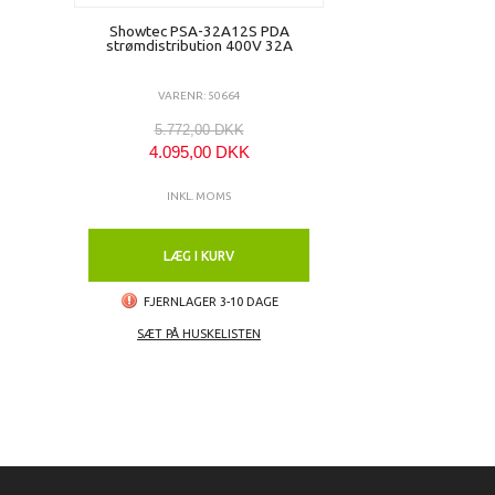
Showtec PSA-32A12S PDA
strømdistribution 400V 32A
VARENR: 50664
5.772,00 DKK
4.095,00 DKK
INKL. MOMS
LÆG I KURV
FJERNLAGER 3-10 DAGE
SÆT PÅ HUSKELISTEN