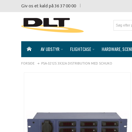
Giv os et kald på 36 37 00 00
AV UDSTYR
FLIGHTCASE
HARDWARE, SCEN
FORSIDE
PSA-3212S 3X32A DISTRIBUTION MED SCHUKO