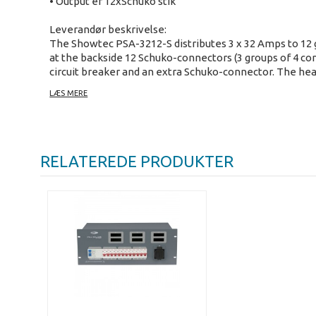
• Output er 12xSchuko stik
Leverandør beskrivelse:
The Showtec PSA-3212-S distributes 3 x 32 Amps to 12 gr
at the backside 12 Schuko-connectors (3 groups of 4 con
circuit breaker and an extra Schuko-connector. The hea
only be used indoor and operated by classified personal
LÆS MERE
RELATEREDE PRODUKTER