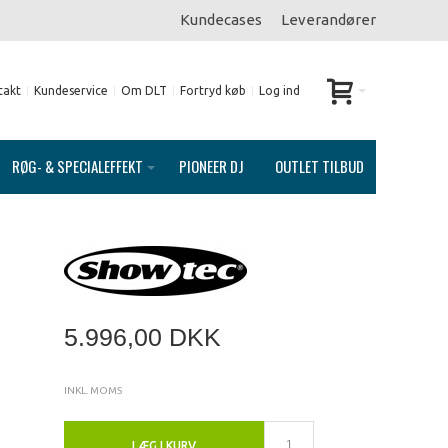
Kundecases
Leverandører
takt
Kundeservice
Om DLT
Fortryd køb
Log ind
RØG- & SPECIALEFFEKT
PIONEER DJ
OUTLET TILBUD
5.996,00 DKK
INKL. MOMS
LÆG I KURV