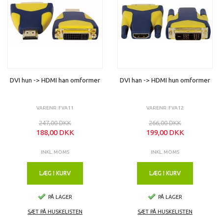
DVI hun -> HDMI han omformer
DVI han -> HDMI hun omformer
VARENR: FVA11
VARENR: FVA12
247,00 DKK
266,00 DKK
188,00 DKK
199,00 DKK
INKL. MOMS
INKL. MOMS
LÆG I KURV
LÆG I KURV
PÅ LAGER
PÅ LAGER
SÆT PÅ HUSKELISTEN
SÆT PÅ HUSKELISTEN