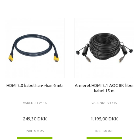
HDMI 2.0 kabel han->han 6 mtr
Armeret HDMI 2.1 AOC 8K fiber
kabel 15 m
VARENR: FV416
VARENR: FV4715
249,30 DKK
1.195,00 DKK
INKL. MOMS
INKL. MOMS