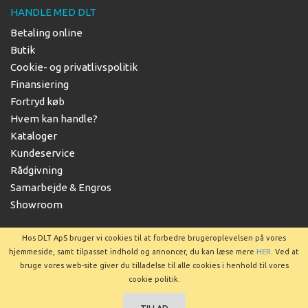
HANDLE MED DLT
Betaling online
Butik
Cookie- og privatlivspolitik
Finansiering
Fortryd køb
Hvem kan handle?
Kataloger
Kundeservice
Rådgivning
Samarbejde & Engros
Showroom
Hos DLT ApS bruger vi cookies til at forbedre brugeroplevelsen på vores
hjemmeside, samt tilpasset indhold og annoncer, du kan læse mere
HER
. Ved at
bruge vores web-site giver du tilladelse til alle cookies i henhold til vores
Copyright © 2025 DLT ApS
cookie politik.