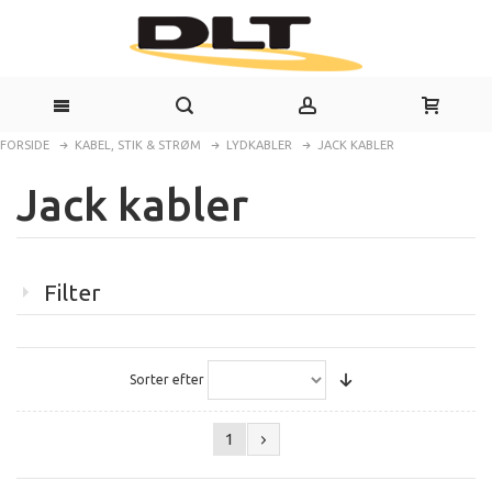
FORSIDE
KABEL, STIK & STRØM
LYDKABLER
JACK KABLER
Jack kabler
Filter
Sorter efter
1