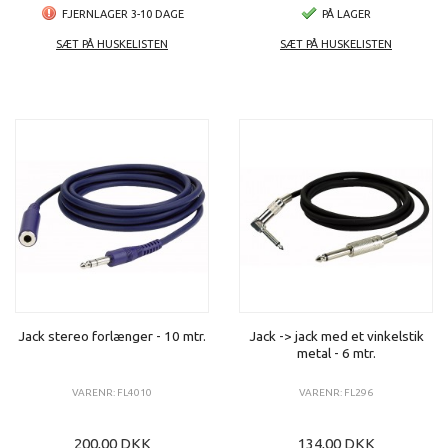
FJERNLAGER 3-10 DAGE
PÅ LAGER
SÆT PÅ HUSKELISTEN
SÆT PÅ HUSKELISTEN
Jack stereo forlænger - 10 mtr.
Jack -> jack med et vinkelstik
metal - 6 mtr.
VARENR: FL4010
VARENR: FL296
200,00 DKK
134,00 DKK