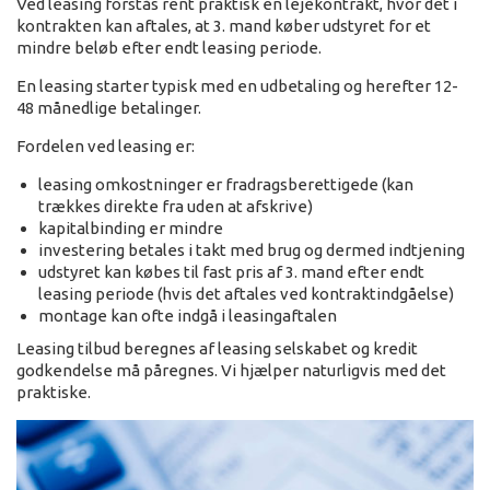
Ved leasing forstås rent praktisk en lejekontrakt, hvor det i
kontrakten kan aftales, at 3. mand køber udstyret for et
mindre beløb efter endt leasing periode.
En leasing starter typisk med en udbetaling og herefter 12-
48 månedlige betalinger.
Fordelen ved leasing er:
leasing omkostninger er fradragsberettigede (kan
trækkes direkte fra uden at afskrive)
kapitalbinding er mindre
investering betales i takt med brug og dermed indtjening
udstyret kan købes til fast pris af 3. mand efter endt
leasing periode (hvis det aftales ved kontraktindgåelse)
montage kan ofte indgå i leasingaftalen
Leasing tilbud beregnes af leasing selskabet og kredit
godkendelse må påregnes. Vi hjælper naturligvis med det
praktiske.