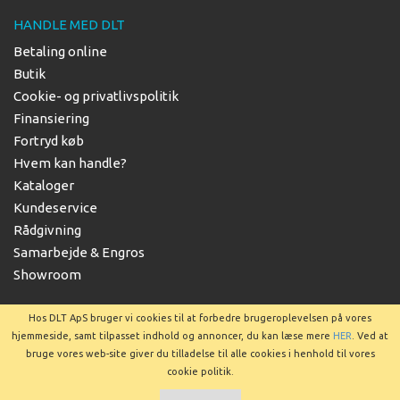
HANDLE MED DLT
Betaling online
Butik
Cookie- og privatlivspolitik
Finansiering
Fortryd køb
Hvem kan handle?
Kataloger
Kundeservice
Rådgivning
Samarbejde & Engros
Showroom
Hos DLT ApS bruger vi cookies til at forbedre brugeroplevelsen på vores
hjemmeside, samt tilpasset indhold og annoncer, du kan læse mere
HER
. Ved at
bruge vores web-site giver du tilladelse til alle cookies i henhold til vores
Copyright © 2025 DLT ApS
cookie politik.