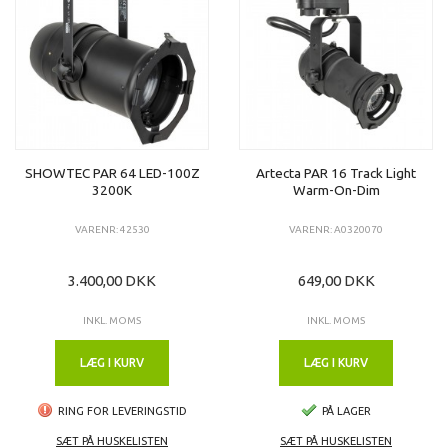
SHOWTEC PAR 64 LED-100Z
Artecta PAR 16 Track Light
3200K
Warm-On-Dim
VARENR: 42530
VARENR: A0320070
3.400,00 DKK
649,00 DKK
INKL. MOMS
INKL. MOMS
LÆG I KURV
LÆG I KURV
RING FOR LEVERINGSTID
PÅ LAGER
SÆT PÅ HUSKELISTEN
SÆT PÅ HUSKELISTEN