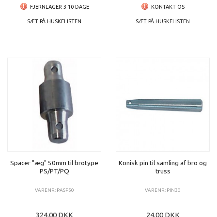
FJERNLAGER 3-10 DAGE
KONTAKT OS
SÆT PÅ HUSKELISTEN
SÆT PÅ HUSKELISTEN
Spacer "æg" 50mm til brotype
Konisk pin til samling af bro og
PS/PT/PQ
truss
VARENR: PASP50
VARENR: PIN30
324,00 DKK
24,00 DKK