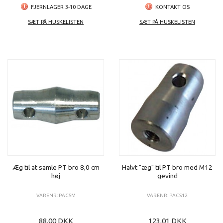
FJERNLAGER 3-10 DAGE
KONTAKT OS
SÆT PÅ HUSKELISTEN
SÆT PÅ HUSKELISTEN
Æg til at samle PT bro 8,0 cm
Halvt "æg" til PT bro med M12
høj
gevind
VARENR: PACSM
VARENR: PACS12
88,00 DKK
123,01 DKK