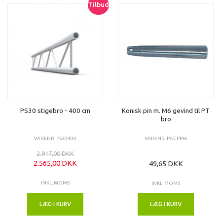
Tilbud
PS30 stigebro - 400 cm
Konisk pin m. M6 gevind til PT
bro
VARENR: PS30400
VARENR: PACPM6
2.917,00 DKK
2.565,00 DKK
49,65 DKK
INKL. MOMS
INKL. MOMS
LÆG I KURV
LÆG I KURV