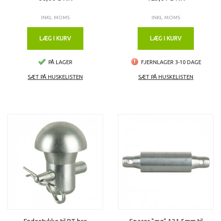
INKL. MOMS
INKL. MOMS
LÆG I KURV
LÆG I KURV
PÅ LAGER
FJERNLAGER 3-10 DAGE
SÆT PÅ HUSKELISTEN
SÆT PÅ HUSKELISTEN
Endestykke til PT bro
Spacer "æg" 121,5mm til