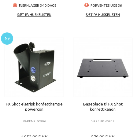
FJERNLAGER 3-10 DAGE
FORVENTES UGE 36
SÆT PÅ HUSKELISTEN
SÆT PÅ HUSKELISTEN
Ny
FX Shot eletrisk konfettirampe
Baseplade til FX Shot
powercon
konfettikanon
VARENR: 60906
VARENR: 60907
1.852,00 DKK
579,00 DKK