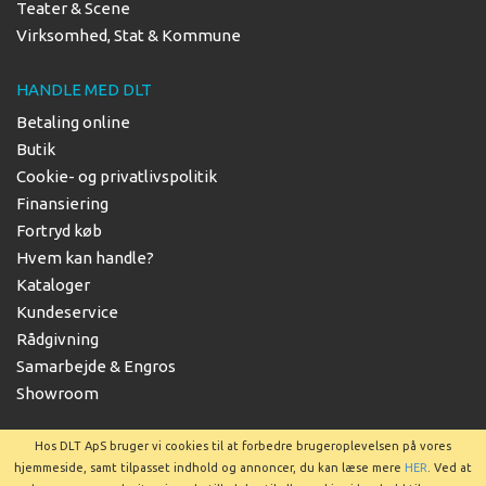
Teater & Scene
Virksomhed, Stat & Kommune
HANDLE MED DLT
Betaling online
Butik
Cookie- og privatlivspolitik
Finansiering
Fortryd køb
Hvem kan handle?
Kataloger
Kundeservice
Rådgivning
Samarbejde & Engros
Showroom
Hos DLT ApS bruger vi cookies til at forbedre brugeroplevelsen på vores
hjemmeside, samt tilpasset indhold og annoncer, du kan læse mere
HER
. Ved at