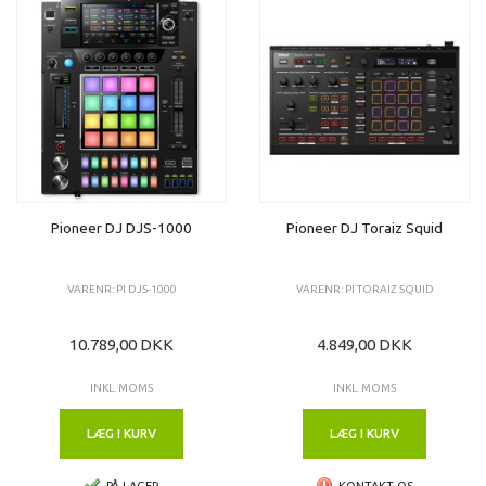
Pioneer DJ DJS-1000
Pioneer DJ Toraiz Squid
VARENR: PI DJS-1000
VARENR: PI TORAIZ SQUID
10.789,00 DKK
4.849,00 DKK
INKL. MOMS
INKL. MOMS
LÆG I KURV
LÆG I KURV
PÅ LAGER
KONTAKT OS