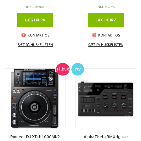
INKL. MOMS
INKL. MOMS
LÆG I KURV
LÆG I KURV
KONTAKT OS
KONTAKT OS
SÆT PÅ HUSKELISTEN
SÆT PÅ HUSKELISTEN
Tilbud
Ny
Pioneer DJ XDJ-1000MK2
AlphaTheta RMX-Ignite