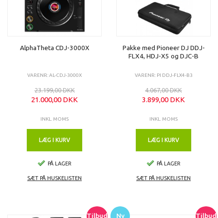
AlphaTheta CDJ-3000X
Pakke med Pioneer DJ DDJ-
FLX4, HDJ-X5 og DJC-B
VARENR: AL-CDJ-3000X
VARENR: PI DDJ-FLX4-B3
23.199,00 DKK
4.067,00 DKK
21.000,00 DKK
3.899,00 DKK
INKL. MOMS
INKL. MOMS
LÆG I KURV
LÆG I KURV
PÅ LAGER
PÅ LAGER
SÆT PÅ HUSKELISTEN
SÆT PÅ HUSKELISTEN
Tilbud
Ny
Tilbud