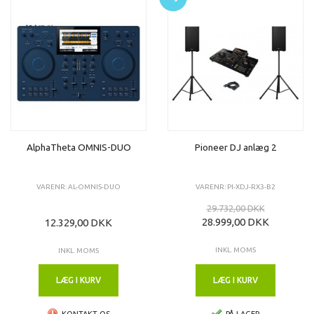
AlphaTheta OMNIS-DUO
Pioneer DJ anlæg 2
VARENR: AL-OMNIS-DUO
VARENR: PI-XDJ-RX3-B2
29.732,00 DKK
28.999,00 DKK
12.329,00 DKK
INKL. MOMS
INKL. MOMS
LÆG I KURV
LÆG I KURV
KONTAKT OS
PÅ LAGER