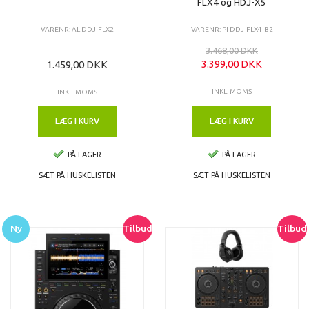
FLX4 og HDJ-X5
VARENR: AL-DDJ-FLX2
VARENR: PI DDJ-FLX4-B2
3.468,00 DKK
3.399,00 DKK
1.459,00 DKK
INKL. MOMS
INKL. MOMS
LÆG I KURV
LÆG I KURV
PÅ LAGER
PÅ LAGER
SÆT PÅ HUSKELISTEN
SÆT PÅ HUSKELISTEN
Ny
Tilbud
Tilbud