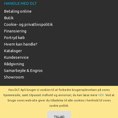
HANDLE MED DLT
Betaling online
Butik
Cookie- og privatlivspolitik
Finansiering
Fortryd køb
Hvem kan handle?
Kataloger
Kundeservice
Rådgivning
Samarbejde & Engros
Showroom
Hos DLT ApS bruger vi cookies til at forbedre brugeroplevelsen på vores
hjemmeside, samt tilpasset indhold og annoncer, du kan læse mere
HER
. Ved at
bruge vores web-site giver du tilladelse til alle cookies i henhold til vores
Copyright © 2025 DLT ApS
cookie politik.
TILLAD