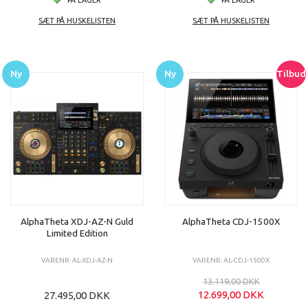
SÆT PÅ HUSKELISTEN
SÆT PÅ HUSKELISTEN
Ny
Ny
Tilbud
AlphaTheta XDJ-AZ-N Guld
AlphaTheta CDJ-1500X
Limited Edition
VARENR: AL-XDJ-AZ-N
VARENR: AL-CDJ-1500X
13.119,00 DKK
12.699,00 DKK
27.495,00 DKK