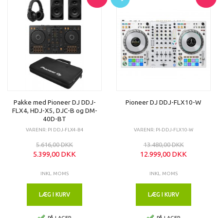
Pakke med Pioneer DJ DDJ-
Pioneer DJ DDJ-FLX10-W
FLX4, HDJ-X5, DJC-B og DM-
40D-BT
VARENR: PI DDJ-FLX4-B4
VARENR: PI-DDJ-FLX10-W
5.616,00 DKK
13.480,00 DKK
5.399,00 DKK
12.999,00 DKK
INKL. MOMS
INKL. MOMS
LÆG I KURV
LÆG I KURV
PÅ LAGER
PÅ LAGER