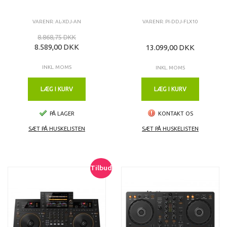
VARENR: AL-XDJ-AN
VARENR: PI-DDJ-FLX10
8.868,75 DKK
8.589,00 DKK
13.099,00 DKK
INKL. MOMS
INKL. MOMS
LÆG I KURV
LÆG I KURV
PÅ LAGER
KONTAKT OS
SÆT PÅ HUSKELISTEN
SÆT PÅ HUSKELISTEN
Tilbud