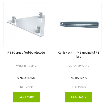
PT30 truss fod/bundplade
Konisk pin m. M6 gevind til PT
bro
VARENR: PT30BP2
VARENR: PACPM6
970,00 DKK
49,65 DKK
INKL. MOMS
INKL. MOMS
LÆG I KURV
LÆG I KURV