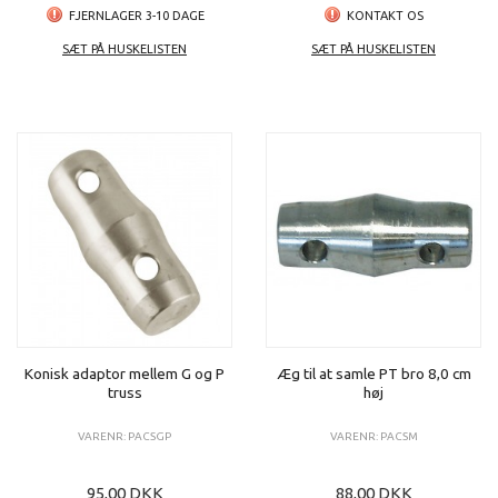
FJERNLAGER 3-10 DAGE
KONTAKT OS
SÆT PÅ HUSKELISTEN
SÆT PÅ HUSKELISTEN
Konisk adaptor mellem G og P
Æg til at samle PT bro 8,0 cm
truss
høj
VARENR: PACSGP
VARENR: PACSM
95,00 DKK
88,00 DKK