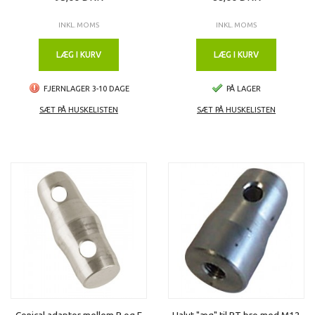
INKL. MOMS
INKL. MOMS
LÆG I KURV
LÆG I KURV
FJERNLAGER 3-10 DAGE
PÅ LAGER
SÆT PÅ HUSKELISTEN
SÆT PÅ HUSKELISTEN
Conical adaptor mellem P og F
Halvt "æg" til PT bro med M12