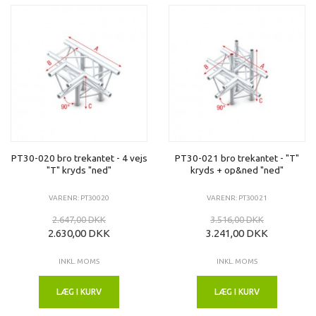
PT30-020 bro trekantet - 4 vejs
PT30-021 bro trekantet - "T"
"T" kryds "ned"
kryds + op&ned "ned"
VARENR: PT30020
VARENR: PT30021
2.647,00 DKK
3.516,00 DKK
2.630,00 DKK
3.241,00 DKK
INKL. MOMS
INKL. MOMS
LÆG I KURV
LÆG I KURV