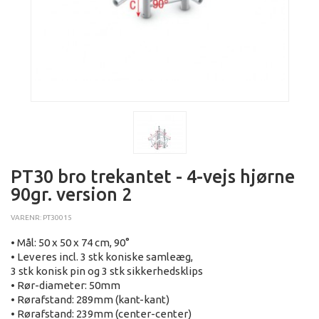
PT30 bro trekantet - 4-vejs hjørne
90gr. version 2
VARENR: PT30015
• Mål: 50 x 50 x 74 cm, 90°
• Leveres incl. 3 stk koniske samleæg,
3 stk konisk pin og 3 stk sikkerhedsklips
• Rør-diameter: 50mm
• Rørafstand: 289mm (kant-kant)
• Rørafstand: 239mm (center-center)