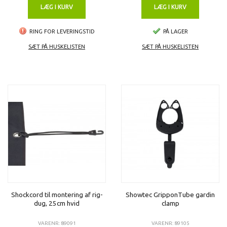
LÆG I KURV
LÆG I KURV
RING FOR LEVERINGSTID
PÅ LAGER
SÆT PÅ HUSKELISTEN
SÆT PÅ HUSKELISTEN
Shockcord til montering af rig-
Showtec GripponTube gardin
dug, 25cm hvid
clamp
VARENR: 89091
VARENR: 89105