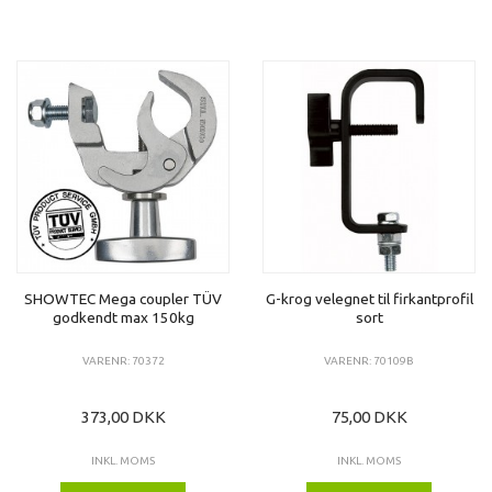
SHOWTEC Mega coupler TÜV
G-krog velegnet til firkantprofil
godkendt max 150kg
sort
VARENR: 70372
VARENR: 70109B
373,00 DKK
75,00 DKK
INKL. MOMS
INKL. MOMS