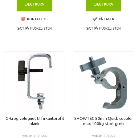
LÆG I KURV
LÆG I KURV
KONTAKT OS
PÅ LAGER
SÆT PÅ HUSKELISTEN
SÆT PÅ HUSKELISTEN
G-krog velegnet til firkantprofil
SHOWTEC 50mm Quick coupler
blank
max 100kg stort greb
VARENR: 70109S
VARENR: 75006