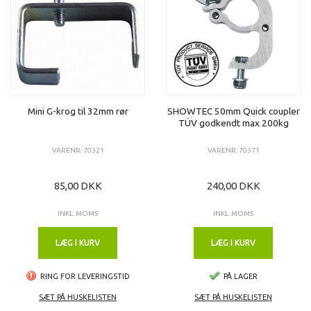
Mini G-krog til 32mm rør
SHOWTEC 50mm Quick coupler
TÜV godkendt max 200kg
VARENR: 70321
VARENR: 70371
85,00 DKK
240,00 DKK
INKL. MOMS
INKL. MOMS
LÆG I KURV
LÆG I KURV
RING FOR LEVERINGSTID
PÅ LAGER
SÆT PÅ HUSKELISTEN
SÆT PÅ HUSKELISTEN