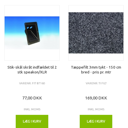
Stik-skål skråt indfældet til 2
Tæppefilt 3mm tykt - 150 cm
stk speakon/XLR
bred - pris pr. mtr
VARENR: FIT 87160
VARENR: TI FILT
77,00 DKK
169,00 DKK
INKL. MOMS
INKL. MOMS
LÆG I KURV
LÆG I KURV