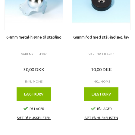
64mm metal-hjørne til stabling
Gummifod med stål-indlæg, lav
VARENR: FIT 4102
VARENR: FIT 4906
30,00 DKK
10,00 DKK
INKL. MOMS
INKL. MOMS
LÆG I KURV
LÆG I KURV
PÅ LAGER
PÅ LAGER
SÆT PÅ HUSKELISTEN
SÆT PÅ HUSKELISTEN