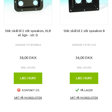
Stik-skål til 2 stk speakon, XLR
Stik-skål til 2 stk speakon 8
el. lign - str. D
VARENR: FIT 8708BLK
VARENR: FIT 87153S
38,00 DKK
36,00 DKK
INKL. MOMS
INKL. MOMS
LÆG I KURV
LÆG I KURV
KONTAKT OS
PÅ LAGER
SÆT PÅ HUSKELISTEN
SÆT PÅ HUSKELISTEN