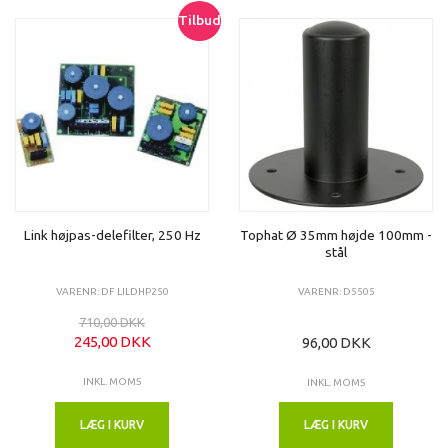
Tilbud
Link højpas-delefilter, 250 Hz
Tophat Ø 35mm højde 100mm -
stål
VARENR: DF LILDHP250
VARENR: D5505
710,00 DKK
245,00 DKK
96,00 DKK
INKL. MOMS
INKL. MOMS
LÆG I KURV
LÆG I KURV