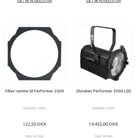
SÆT PÅ HUSKELISTEN
SÆT PÅ HUSKELISTEN
Filter ramme til Performer 2000
Showtec Performer 3000 LED
VARENR: 33042
VARENR: 33043
122,50 DKK
14.455,00 DKK
INKL. MOMS
INKL. MOMS