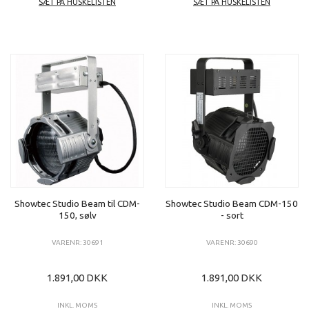
SÆT PÅ HUSKELISTEN
SÆT PÅ HUSKELISTEN
Showtec Studio Beam til CDM-
Showtec Studio Beam CDM-150
150, sølv
- sort
VARENR: 30691
VARENR: 30690
1.891,00 DKK
1.891,00 DKK
INKL. MOMS
INKL. MOMS