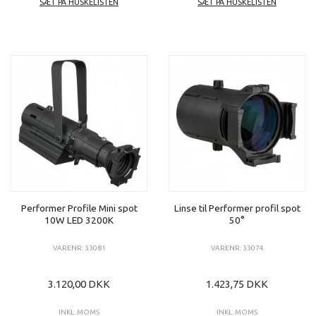
SÆT PÅ HUSKELISTEN
SÆT PÅ HUSKELISTEN
Performer Profile Mini spot
Linse til Performer profil spot
10W LED 3200K
50°
VARENR: 33081
VARENR: 33074
3.120,00 DKK
1.423,75 DKK
INKL. MOMS
INKL. MOMS