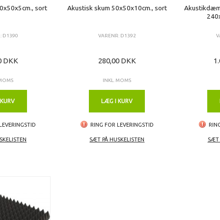
0x50x5cm., sort
Akustisk skum 50x50x10cm., sort
Akustikdæm
240
: D1390
VARENR: D1392
V
0 DKK
280,00 DKK
1
 MOMS
INKL. MOMS
 KURV
LÆG I KURV
LEVERINGSTID
RING FOR LEVERINGSTID
RIN
SKELISTEN
SÆT PÅ HUSKELISTEN
SÆT 