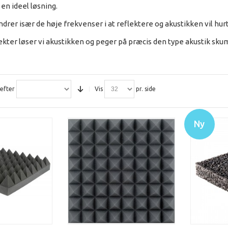
en ideel løsning.
rer især de høje frekvenser i at reflektere og akustikken vil hurt
ekter løser vi akustikken og peger på præcis den type akustik skum
 efter
Vis
pr. side
Ny