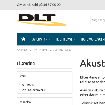
Giv os et kald på 36 37 00 00
AV UDSTYR
FLIGHTCASE
HARDWARE, SCEN
FORSIDE
LYDUDSTYR
AKUSTIK SKUM
Akust
Filtrering
Pris
Efterklang af ly
følelse af at de
0 - 290
(2)
Akustisk skum d
290 og derover
(3)
efterklar mini
Mærke
Teknisk set han