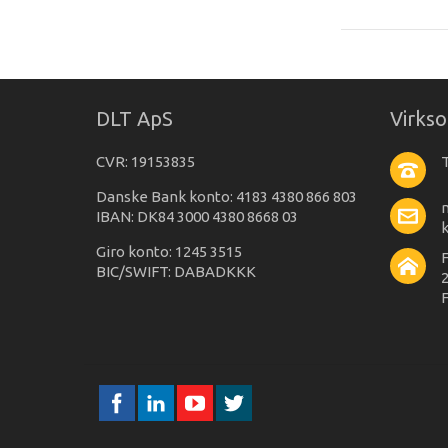
DLT ApS
Virks
CVR: 19153835
T
Danske Bank konto: 4183 4380 866 803
IBAN: DK84 3000 4380 8668 03
Giro konto: 1245 3515
BIC/SWIFT: DABADKKK
2
F