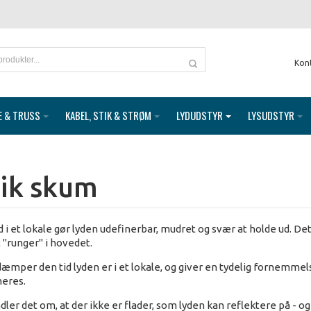
Kon
E & TRUSS
KABEL, STIK & STRØM
LYDUDSTYR
LYSUDSTYR
ik skum
d i et lokale gør lyden udefinerbar, mudret og svær at holde ud. De
t "runger" i hovedet.
æmper den tid lyden er i et lokale, og giver en tydelig fornemmels
meres.
dler det om, at der ikke er flader, som lyden kan reflektere på - 