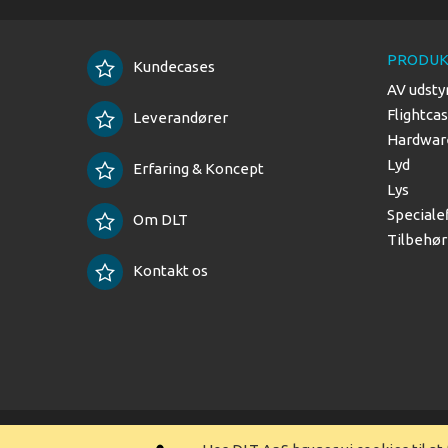
PRODUK
Kundecases
AV udsty
Flightca
Leverandører
Hardware
Lyd
Erfaring & Koncept
Lys
Speciale
Om DLT
Tilbehør
Kontakt os
Copyright © 2025 DLT ApS