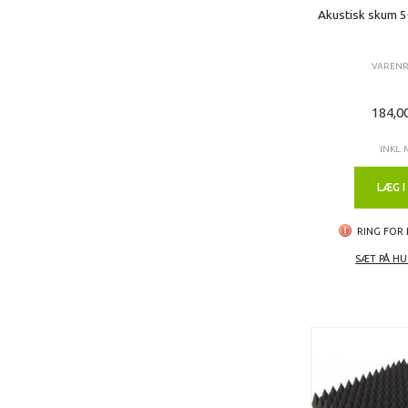
Akustisk skum 5
VARENR
184,0
INKL.
LÆG I
RING FOR 
SÆT PÅ HU