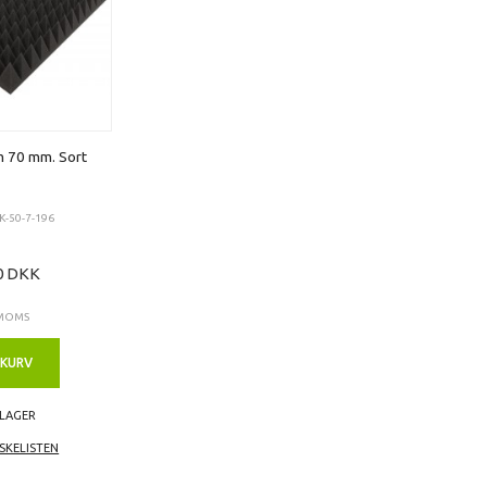
m 70 mm. Sort
K-50-7-196
0 DKK
 MOMS
 KURV
 LAGER
SKELISTEN