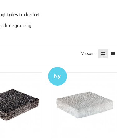
igt føles forbedret.
, der egner sig
Vis som:
Ny