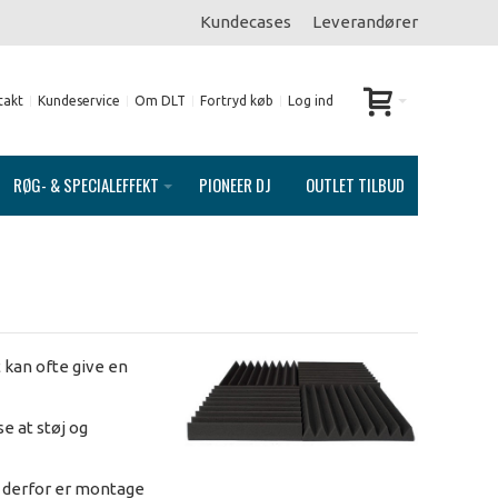
Kundecases
Leverandører
takt
Kundeservice
Om DLT
Fortryd køb
Log ind
RØG- & SPECIALEFFEKT
PIONEER DJ
OUTLET TILBUD
t kan ofte give en
e at støj og
og derfor er montage