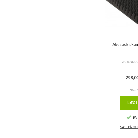
Akustisk sku
VARENR: A
298,0
INKL.
LÆG I
PÅ
SÆT PÅ HU