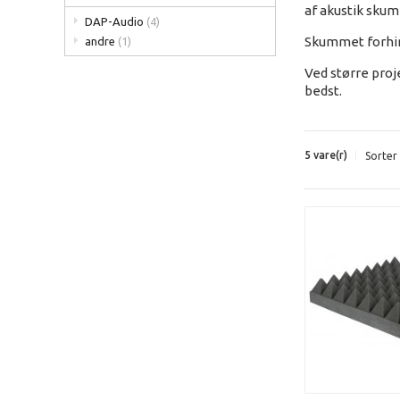
af akustik skum 
DAP-Audio
(4)
Skummet forhind
andre
(1)
Ved større proj
bedst.
5 vare(r)
Sorter