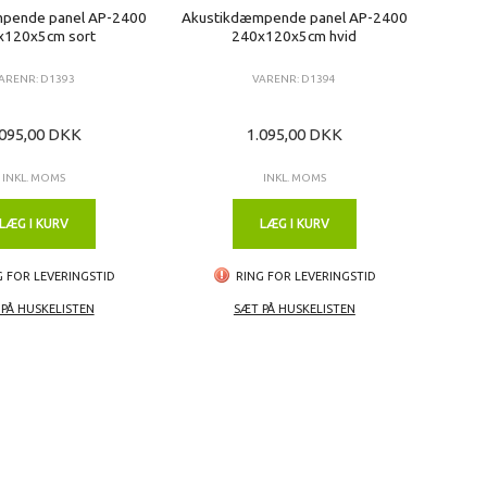
pende panel AP-2400
Akustikdæmpende panel AP-2400
x120x5cm sort
240x120x5cm hvid
ARENR: D1393
VARENR: D1394
.095,00 DKK
1.095,00 DKK
INKL. MOMS
INKL. MOMS
LÆG I KURV
LÆG I KURV
G FOR LEVERINGSTID
RING FOR LEVERINGSTID
PÅ HUSKELISTEN
SÆT PÅ HUSKELISTEN