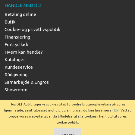
HANDLE MED DLT
Betaling online
Butik
Cookie- og privatlivspolitik
Finansiering
Fortryd køb
Hvem kan handle?
Kataloger
Kundeservice
Rådgivning
Samarbejde & Engros
Showroom
Hos DLT ApS bruger vi cookies til at forbedre brugeroplevelsen på vores
hjemmeside, samt tilpasset indhold og annoncer, du kan læse mere
HER
. Ved at
bruge vores web-site giver du tilladelse til alle cookies i henhold til vores
Copyright © 2025 DLT ApS
cookie politik.