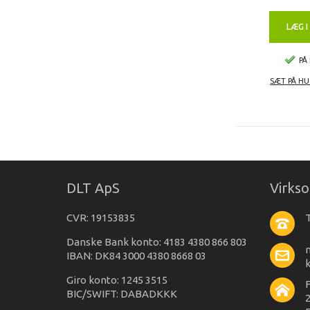
LÆG I
PÅ
SÆT PÅ HU
DLT ApS
Virks
CVR: 19153835
T
Danske Bank konto: 4183 4380 866 803
IBAN: DK84 3000 4380 8668 03
Giro konto: 1245 3515
BIC/SWIFT: DABADKKK
2