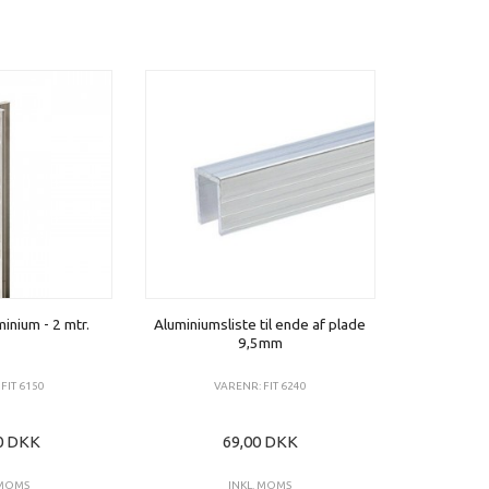
minium - 2 mtr.
Aluminiumsliste til ende af plade
9,5mm
FIT 6150
VARENR: FIT 6240
0 DKK
69,00 DKK
 MOMS
INKL. MOMS