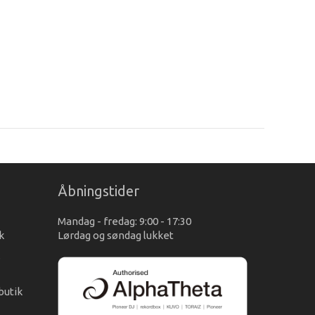
Åbningstider
Mandag - fredag: 9:00 - 17:30
k
Lørdag og søndag lukket
s
butik