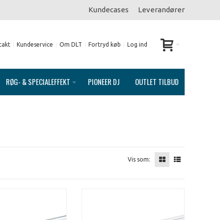
Kundecases
Leverandører
takt
Kundeservice
Om DLT
Fortryd køb
Log ind
RØG- & SPECIALEFFEKT
PIONEER DJ
OUTLET TILBUD
Vis som: