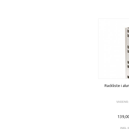
Rackliste i alu
VARENR: 
139,0
INKL.