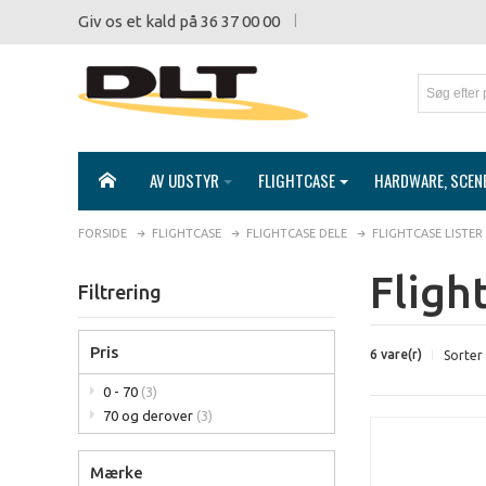
Giv os et kald på 36 37 00 00
AV UDSTYR
FLIGHTCASE
HARDWARE, SCEN
FORSIDE
FLIGHTCASE
FLIGHTCASE DELE
FLIGHTCASE LISTER
Flight
Filtrering
Pris
6 vare(r)
Sorter
0 - 70
(3)
70 og derover
(3)
Mærke