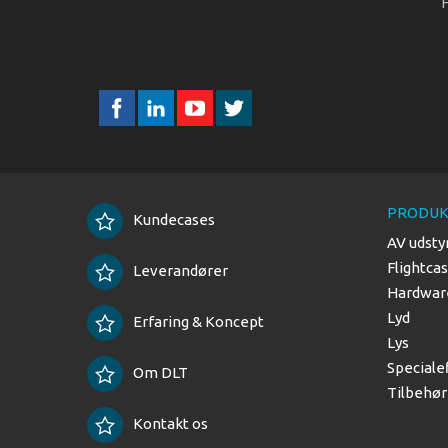
F
PRODUK
Kundecases
AV udsty
Flightca
Leverandører
Hardware
Lyd
Erfaring & Koncept
Lys
Speciale
Om DLT
Tilbehør
Kontakt os