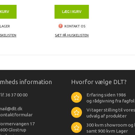
 KURV
LÆG I KURV
 LAGER
KONTAKT OS
SKELISTEN
SÆT PÅ HUSKELISTEN
omheds information
Hvorfor vælge DLT?
lf. 36 37 00 00
Erfaring siden 1986
og rådgivning fra fagfol
mail@dlt.dk
Vi tager stilling til vore
kontaktformular
udvalg af produkter
Formervangen 17
300 kvm showroom og 
600 Glostrup
samt 900 kvm Lager