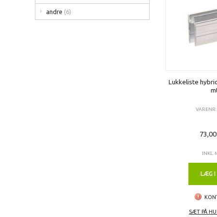
andre
(6)
Lukkeliste hybrid
mt
VARENR: 
73,0
INKL.
LÆG I
KON
SÆT PÅ HU