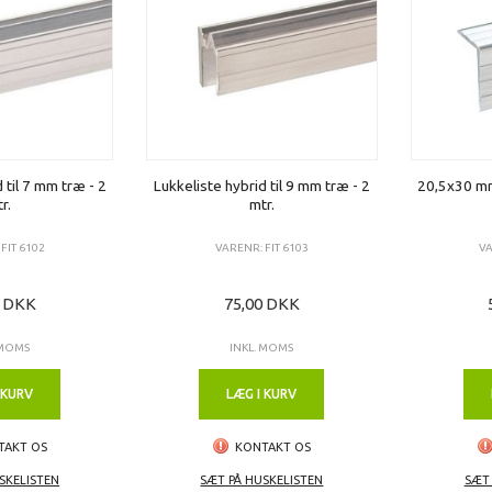
 til 7 mm træ - 2
Lukkeliste hybrid til 9 mm træ - 2
20,5x30 mm 
r.
mtr.
FIT 6102
VARENR: FIT 6103
VA
0 DKK
75,00 DKK
 MOMS
INKL. MOMS
 KURV
LÆG I KURV
TAKT OS
KONTAKT OS
SKELISTEN
SÆT PÅ HUSKELISTEN
SÆT 