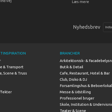
ind vej
Læs mere
Nyhedsbrev
TINSPIRATION
BRANCHER
r
Arkitektonisk- & Facadebelysn
se & Transport
Butik & Detail
, Scene & Truss
Cafe, Restaurant, Hotel & Bar
Club, Disko & DJ
Forsamlingshus & Beboerloka
ffekter
Messe & Udstilling
Professionel bruger
Skole, Institution & Undervisn
Teater & Scene