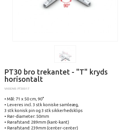
PT30 bro trekantet - "T" kryds
horisontalt
VARENR: PT30017
• Mål: 71 x 50 cm, 90°
• Leveres incl. 3 stk koniske samleæg,
3 stk konisk pin og 3 stk sikkerhedsklips
• Rør-diameter: 50mm
• Rørafstand: 289mm (kant-kant)
• Rørafstand: 239mm (center-center)