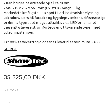
• Kan bruges på afstande op til ca. 100m
• Mål 719 x 252 x 563 mm (BxDxH) - Vægt 35 kg
Markedets kraftigste LED spot til arkitektonisk belysning
udendørs. F.eks. til facader og bygningsværker. Driftsmæssigt
er denne type spot meget attraktive da LED'erne har et
væsentlig lavere strømforbrug end tilsvarende typer med
udladningslamper.
Er 100% servicefri og diodernes levetid er minimum 50.000
timer - eller 25 - 30 år ved normalt brug.
LÆS MERE
Benytter stik, der er IP godkendt, hvorfor det er nødvendigt
at lave kabel-omformere til XLR. IP kabel med stik
medfølger.
35.225,00 DKK
Leveres med flightcase.
INKL. MOMS