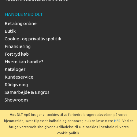
HANDLE MED DLT
Betaling online
Butik
Cookie- og privatlivspolitik
Finansiering
Fortryd køb
Hvem kan handle?
Kataloger
Kundeservice
Rådgivning
Samarbejde & Engros
Showroom
Hos DLT ApS bruger vi cookies til at forbedre brugeroplevelsen på vores
hjemmeside, samt tilpasset indhold og annoncer, du kan læse mere
HER
. Ved at
bruge vores web-site giver du tilladelse til alle cookies i henhold til vores
Copyright © 2025 DLT ApS
cookie politik.