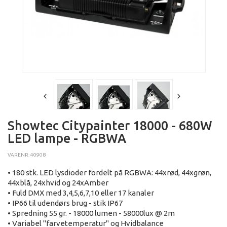
Showtec Citypainter 18000 - 680W
LED lampe - RGBWA
VARENR: 40908
• 180 stk. LED lysdioder fordelt på RGBWA: 44xrød, 44xgrøn,
44xblå, 24xhvid og 24xAmber
• Fuld DMX med 3,4,5,6,7,10 eller 17 kanaler
• IP66 til udendørs brug - stik IP67
• Spredning 55 gr. - 18000 lumen - 58000lux @ 2m
• Variabel "farvetemperatur" og Hvidbalance