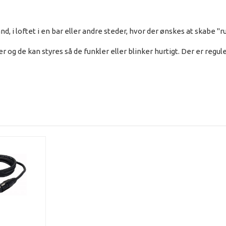
nd, i loftet i en bar eller andre steder, hvor der ønskes at skabe 
r og de kan styres så de funkler eller blinker hurtigt. Der er reg
 high. It is made of flame-retardant chute fabric (Certificate availa
c by its built-in audio-function, run automatic program or set in stat
ch Star Sky II will need its own controller. The Star Sky II is avai
s. Star Sky II has no stands included