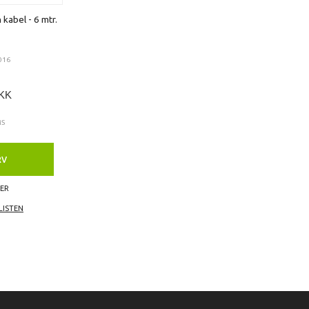
 kabel - 6 mtr.
016
DKK
MS
RV
GER
LISTEN