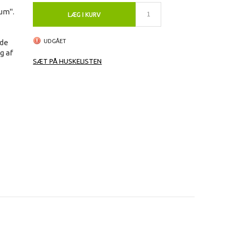
rum".
LÆG I KURV
 de
UDGÅET
g af
SÆT PÅ HUSKELISTEN