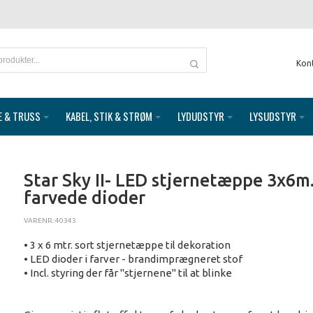
Kon
E & TRUSS
KABEL, STIK & STRØM
LYDUDSTYR
LYSUDSTYR
Star Sky II- LED stjernetæppe 3x6m
farvede dioder
VARENR: 40343
• 3 x 6 mtr. sort stjernetæppe til dekoration
• LED dioder i farver - brandimprægneret stof
• Incl. styring der får "stjernene" til at blinke