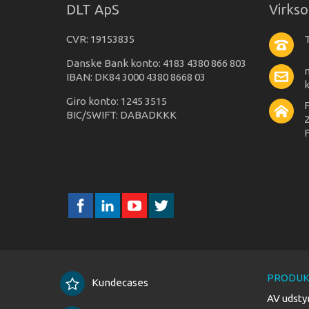
DLT ApS
Virks
CVR: 19153835
T
Danske Bank konto: 4183 4380 866 803
IBAN: DK84 3000 4380 8668 03
Giro konto: 1245 3515
BIC/SWIFT: DABADKKK
2
F
PRODUK
Kundecases
AV udsty