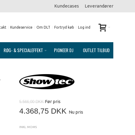
Kundecases
Leverandører
takt
Kundeservice
Om DLT
Fortryd køb
Log ind
RØG- & SPECIALEFFEKT
PIONEER DJ
OUTLET TILBUD
.
Før pris
5.566,00 DKK
4.368,75 DKK
Nu pris
INKL. MOMS