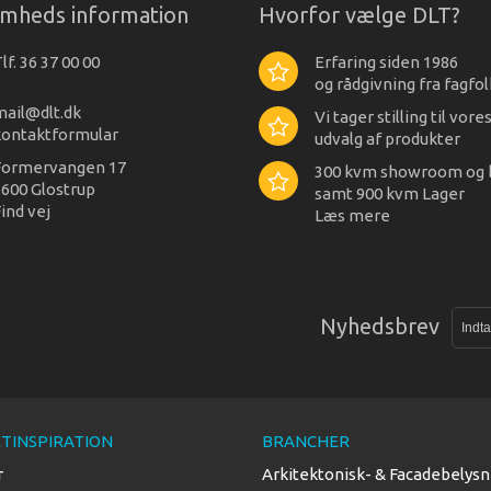
omheds information
Hvorfor vælge DLT?
lf. 36 37 00 00
Erfaring siden 1986
og rådgivning fra fagfol
mail@dlt.dk
Vi tager stilling til vore
kontaktformular
udvalg af produkter
Formervangen 17
300 kvm showroom og 
600 Glostrup
samt 900 kvm Lager
ind vej
Læs mere
Nyhedsbrev
TINSPIRATION
BRANCHER
r
Arkitektonisk- & Facadebelysn