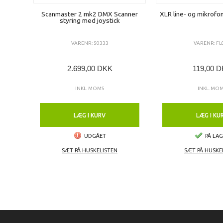
Scanmaster 2 mk2 DMX Scanner
XLR line- og mikrofon
styring med joystick
VARENR: 50333
VARENR: FL
2.699,00 DKK
119,00 
INKL. MOMS
INKL. MO
LÆG I KURV
LÆG I KU
UDGÅET
PÅ LA
SÆT PÅ HUSKELISTEN
SÆT PÅ HUSKE