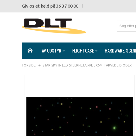
Giv os et kald på 36 37 00 00
AV UDSTYR
FLIGHTCASE
HARDWARE, SCEN
FORSIDE
STAR SKY II- LED STJERNETÆPPE 3X6M. FARVEDE DIODER