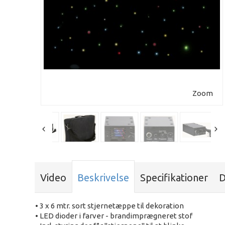
Zoom
Video
Beskrivelse
Specifikationer
D
• 3 x 6 mtr. sort stjernetæppe til dekoration
• LED dioder i farver - brandimprægneret stof