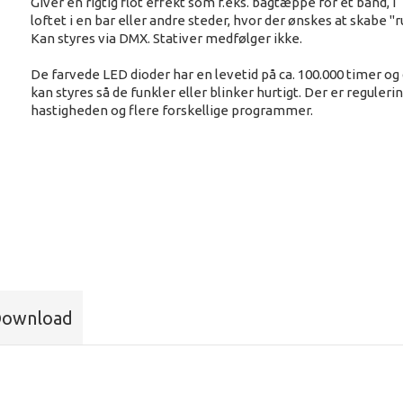
Giver en rigtig flot effekt som f.eks. bagtæppe for et band, i
loftet i en bar eller andre steder, hvor der ønskes at skabe "
Kan styres via DMX. Stativer medfølger ikke.
De farvede LED dioder har en levetid på ca. 100.000 timer og
kan styres så de funkler eller blinker hurtigt. Der er regulerin
hastigheden og flere forskellige programmer.
ownload