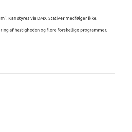
"rum". Kan styres via DMX. Stativer medfølger ikke.
ulering af hastigheden og flere forskellige programmer.
ble) and controllable by its dedicated Controller
ic use. Each Controller can run one Star Sky II. It is
lable in black cloth with white LEDs, separate color