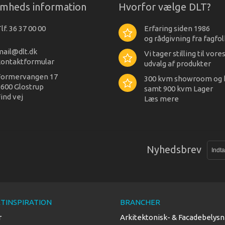
omheds information
Hvorfor vælge DLT?
lf. 36 37 00 00
Erfaring siden 1986
og rådgivning fra fagfol
mail@dlt.dk
Vi tager stilling til vore
kontaktformular
udvalg af produkter
Formervangen 17
300 kvm showroom og 
600 Glostrup
samt 900 kvm Lager
ind vej
Læs mere
Nyhedsbrev
TINSPIRATION
BRANCHER
r
Arkitektonisk- & Facadebelysn