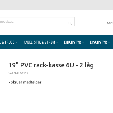
Kon
E & TRUSS
KABEL, STIK & STRØM
LYDUDSTYR
LYSUDSTYR
19" PVC rack-kasse 6U - 2 låg
VARENR: D7103
• Skruer medfølger