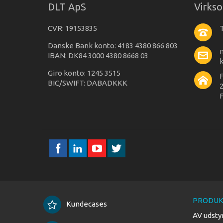
DLT ApS
Virks
CVR: 19153835
T
Danske Bank konto: 4183 4380 866 803
IBAN: DK84 3000 4380 8668 03
Giro konto: 1245 3515
BIC/SWIFT: DABADKKK
2
F
PRODUK
Kundecases
AV udsty