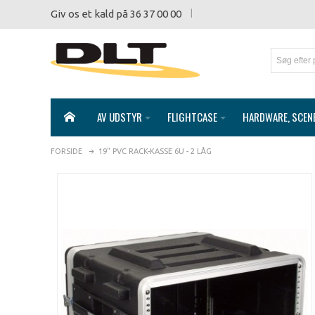
Giv os et kald på 36 37 00 00
AV UDSTYR
FLIGHTCASE
HARDWARE, SCEN
FORSIDE
19" PVC RACK-KASSE 6U - 2 LÅG