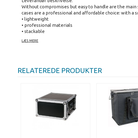
Leverandør beskrivelse:
Without compromises but easy to handle are the main s
cases are a professional and affordable choice: with a 
• lightweight
• professional materials
• stackable
• "All-weather" proof
LÆS MERE
• available as 2, 4, 6, 8, 10 and 12U
• Butterfly lock
• Front and rear rack-strips
RELATEREDE PRODUKTER