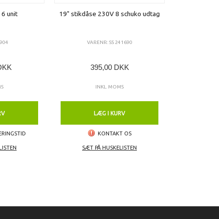
 6 unit
19" stikdåse 230V 8 schuko udtag
904
VARENR: SS 241690
 DKK
395,00 DKK
MS
INKL. MOMS
RV
LÆG I KURV
ERINGSTID
KONTAKT OS
LISTEN
SÆT PÅ HUSKELISTEN