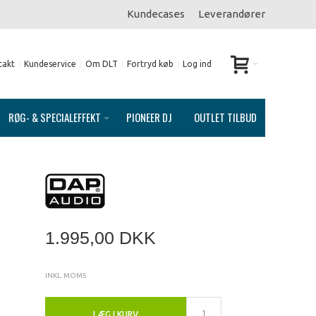
Kundecases
Leverandører
takt
Kundeservice
Om DLT
Fortryd køb
Log ind
RØG- & SPECIALEFFEKT
PIONEER DJ
OUTLET TILBUD
1.995,00 DKK
INKL. MOMS
LÆG I KURV