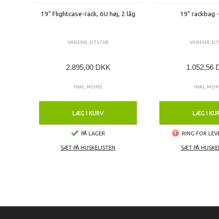
19" Flightcase-rack, 6U høj, 2 låg
19" rackbag -
VARENR: D7373B
VARENR: D7
2.895,00 DKK
1.052,56
INKL. MOMS
INKL. MO
LÆG I KURV
LÆG I KU
PÅ LAGER
RING FOR LEV
SÆT PÅ HUSKELISTEN
SÆT PÅ HUSKE