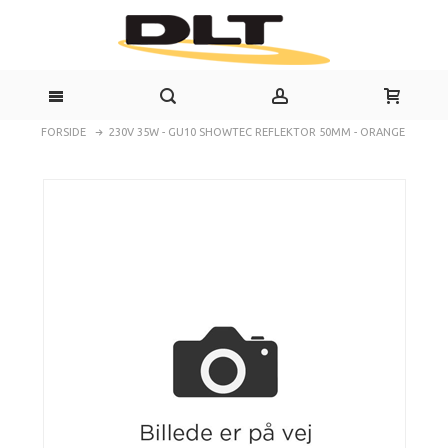
FORSIDE
230V 35W - GU10 SHOWTEC REFLEKTOR 50MM - ORANGE