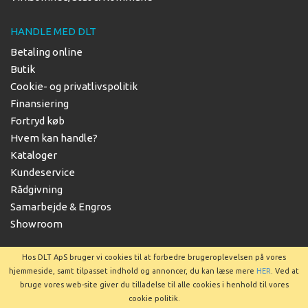
HANDLE MED DLT
Betaling online
Butik
Cookie- og privatlivspolitik
Finansiering
Fortryd køb
Hvem kan handle?
Kataloger
Kundeservice
Rådgivning
Samarbejde & Engros
Showroom
Hos DLT ApS bruger vi cookies til at forbedre brugeroplevelsen på vores
hjemmeside, samt tilpasset indhold og annoncer, du kan læse mere
HER
. Ved at
bruge vores web-site giver du tilladelse til alle cookies i henhold til vores
Copyright © 2025 DLT ApS
cookie politik.