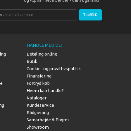
og AlphaTheta Center - dansk garanti
TILMELD
HANDLE MED DLT
ing
Betaling online
Butik
Cookie- og privatlivspolitik
Finansiering
le
Fortryd køb
Hvem kan handle?
Kataloger
ing
Kundeservice
Rådgivning
Samarbejde & Engros
Showroom