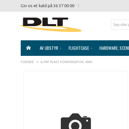
Giv os et kald på 36 37 00 00
AV UDSTYR
FLIGHTCASE
HARDWARE, SCEN
FORSIDE
4,7ΜF PLAST KONDENSATOR, 400V