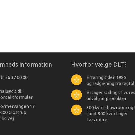
omheds information
Hvorfor vælge DLT?
lf. 36 37 00 00
Erfaring siden 1986
og rådgivning fra fagfol
mail@dlt.dk
Vi tager stilling til vore
kontaktformular
udvalg af produkter
Formervangen 17
300 kvm showroom og 
600 Glostrup
samt 900 kvm Lager
ind vej
Læs mere