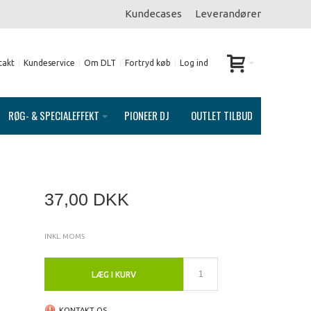
Kundecases
Leverandører
takt
Kundeservice
Om DLT
Fortryd køb
Log ind
RØG- & SPECIALEFFEKT
PIONEER DJ
OUTLET TILBUD
37,00 DKK
INKL. MOMS
LÆG I KURV
KONTAKT OS