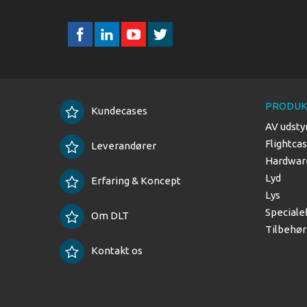
PRODUK
Kundecases
AV udsty
Flightca
Leverandører
Hardware
Lyd
Erfaring & Koncept
Lys
Speciale
Om DLT
Tilbehør
Kontakt os