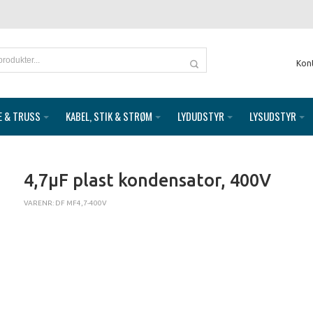
Kon
E & TRUSS
KABEL, STIK & STRØM
LYDUDSTYR
LYSUDSTYR
4,7µF plast kondensator, 400V
VARENR: DF MF4,7-400V