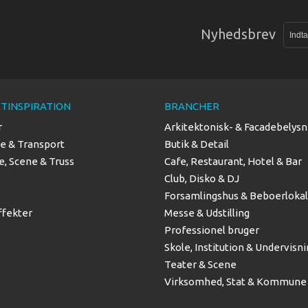
Nyhedsbrev
TINSPIRATION
BRANCHER
r
Arkitektonisk- & Facadebelysn
se & Transport
Butik & Detail
, Scene & Truss
Cafe, Restaurant, Hotel & Bar
Club, Disko & DJ
Forsamlingshus & Beboerloka
ffekter
Messe & Udstilling
Professionel bruger
Skole, Institution & Undervisn
Teater & Scene
Virksomhed, Stat & Kommune