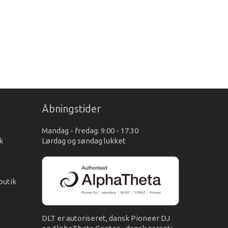
Åbningstider
Mandag - fredag: 9:00 - 17:30
k
Lørdag og søndag lukket
s
butik
DLT er autoriseret, dansk Pioneer DJ