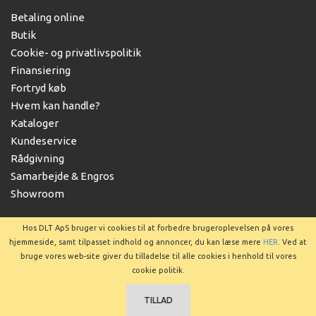
Betaling online
Butik
Cookie- og privatlivspolitik
Finansiering
Fortryd køb
Hvem kan handle?
Kataloger
Kundeservice
Rådgivning
Samarbejde & Engros
Showroom
Hos DLT ApS bruger vi cookies til at forbedre brugeroplevelsen på vores
hjemmeside, samt tilpasset indhold og annoncer, du kan læse mere
HER
. Ved at
bruge vores web-site giver du tilladelse til alle cookies i henhold til vores
Copyright © 2025 DLT ApS
cookie politik.
TILLAD