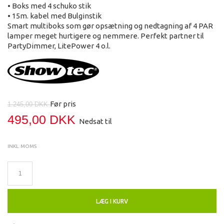
• Boks med 4 schuko stik
• 15m. kabel med Bulginstik
Smart multiboks som gør opsætning og nedtagning af 4 PAR
lamper meget hurtigere og nemmere. Perfekt partner til
PartyDimmer, LitePower 4 o.l.
Før pris
1.245,00 DKK
495,00 DKK
Nedsat til
INKL. MOMS
LÆG I KURV