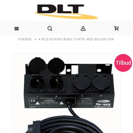
FORSIDE
4 VEJS SCHUKO BOKS 15 MTR. MED BULGIN STIK
Tilbud