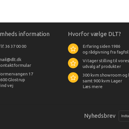
omheds information
Hvorfor vælge DLT?
lf. 36 37 00 00
Erfaring siden 1986
og rådgivning fra fagfol
mail@dlt.dk
Vi tager stilling til vore
kontaktformular
udvalg af produkter
Formervangen 17
300 kvm showroom og 
600 Glostrup
samt 900 kvm Lager
ind vej
Læs mere
Nyhedsbrev