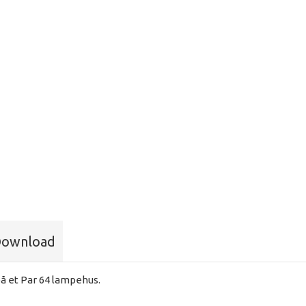
ownload
på et Par 64 lampehus.