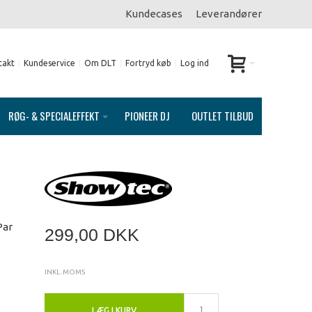
Kundecases
Leverandører
takt
Kundeservice
Om DLT
Fortryd køb
Log ind
RØG- & SPECIALEFFEKT
PIONEER DJ
OUTLET TILBUD
Par
299,00 DKK
INKL. MOMS
LÆG I KURV