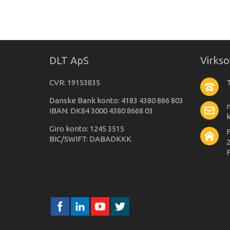
DLT ApS
Virks
CVR: 19153835
T
Danske Bank konto: 4183 4380 866 803
IBAN: DK84 3000 4380 8668 03
Giro konto: 1245 3515
BIC/SWIFT: DABADKKK
2
F