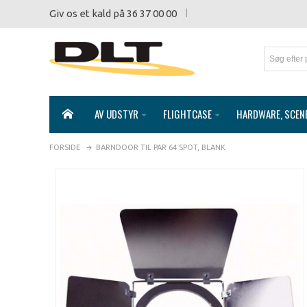
Giv os et kald på 36 37 00 00
AV UDSTYR
FLIGHTCASE
HARDWARE, SCEN
FORSIDE
BARNDOOR TIL PAR 64 SPOT, BLANK