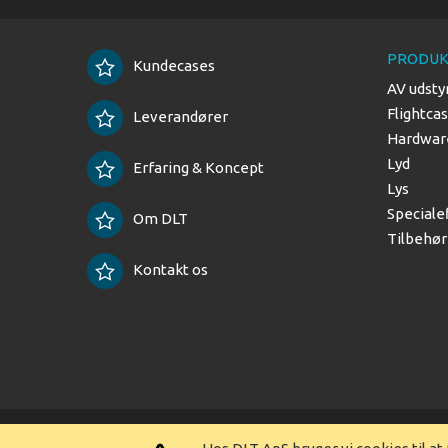
PRODUK
Kundecases
AV udsty
Flightca
Leverandører
Hardware
Lyd
Erfaring & Koncept
Lys
Speciale
Om DLT
Tilbehør
Kontakt os
Copyright © 2025 DLT ApS