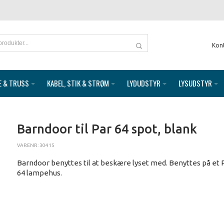
Kon
E & TRUSS
KABEL, STIK & STRØM
LYDUDSTYR
LYSUDSTYR
Barndoor til Par 64 spot, blank
VARENR: 30415
Barndoor benyttes til at beskære lyset med. Benyttes på et 
64 lampehus.