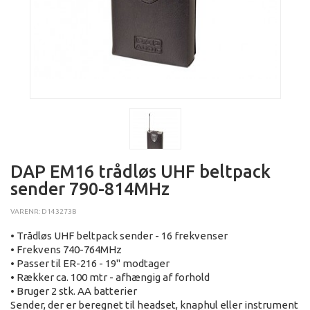
DAP EM16 trådløs UHF beltpack
sender 790-814MHz
VARENR: D143273B
• Trådløs UHF beltpack sender - 16 frekvenser
• Frekvens 740-764MHz
• Passer til ER-216 - 19" modtager
• Rækker ca. 100 mtr - afhængig af forhold
• Bruger 2 stk. AA batterier
Sender, der er beregnet til headset, knaphul eller instrument