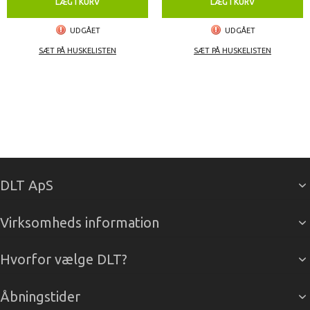
LÆG I KURV
LÆG I KURV
UDGÅET
UDGÅET
SÆT PÅ HUSKELISTEN
SÆT PÅ HUSKELISTEN
DLT ApS
Virksomheds information
Hvorfor vælge DLT?
Åbningstider