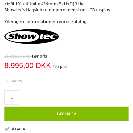
• Mål 19" x 4Unit x 436mm (BxHxD) 31kg
Showtec's flagskib i dæmpere med stort LCD display.
Yderligere informationer i vores katalog
Før pris
21.245,00 DKK
8.995,00 DKK
Nu pris
INKL. MOMS
LÆG I KURV
PÅ LAGER