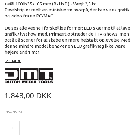
• Mål 1000x35x105 mm (BxHxD) - Vægt 2,5 kg
Pixelstrip er reelt en miniskærm hvorpå, der kan vises grafik
og video fra en PC/MAC.
De ses alle vegne i forskellige former: LED skærme til at lave
grafik / lysshow med. Primært optræder de i TV-shows, men
også på scener for at skabe en mere helstøbt oplevelse. Med
denne mindre model behøver en LED grafikvæg ikke være
højere end 1 mtr.
LÆS MERE
Pixelstrip benytter Kling-Net styreprotokol og er derfor ren
"plug-n-play". Slut med interface og convertere. Pixelstrip
forbindes med CAT-5 kabel og forsynes fra PSU 42271.
Tilsluttes der- efter PC. Så let kan det gøres!!
1.848,00 DKK
INKL. MOMS