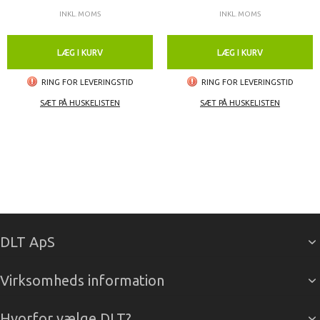
INKL. MOMS
INKL. MOMS
LÆG I KURV
LÆG I KURV
RING FOR LEVERINGSTID
RING FOR LEVERINGSTID
SÆT PÅ HUSKELISTEN
SÆT PÅ HUSKELISTEN
DLT ApS
Virksomheds information
Hvorfor vælge DLT?