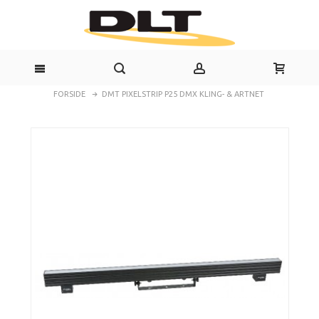
FORSIDE
DMT PIXELSTRIP P25 DMX KLING- & ARTNET