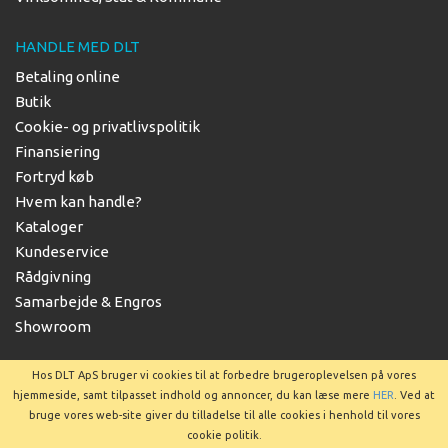
HANDLE MED DLT
Betaling online
Butik
Cookie- og privatlivspolitik
Finansiering
Fortryd køb
Hvem kan handle?
Kataloger
Kundeservice
Rådgivning
Samarbejde & Engros
Showroom
Hos DLT ApS bruger vi cookies til at forbedre brugeroplevelsen på vores
hjemmeside, samt tilpasset indhold og annoncer, du kan læse mere
HER
. Ved at
bruge vores web-site giver du tilladelse til alle cookies i henhold til vores
Copyright © 2025 DLT ApS
cookie politik.