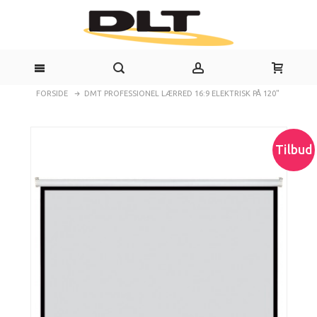
FORSIDE
DMT PROFESSIONEL LÆRRED 16:9 ELEKTRISK PÅ 120"
Tilbud