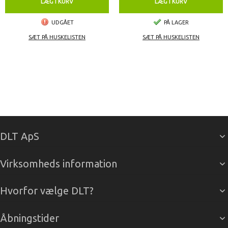
LÆG I KURV
LÆG I KURV
UDGÅET
PÅ LAGER
SÆT PÅ HUSKELISTEN
SÆT PÅ HUSKELISTEN
DLT ApS
Virksomheds information
Hvorfor vælge DLT?
Åbningstider