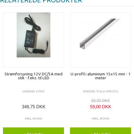
Strømforsyning 12V DC/5A med
U-profil i aluminium 15x15 mm - 1
stik - f.eks. til LED
meter
VARENR: 41967
VARENR: TI ALU UPROFIL
69,00 DKK
348,75 DKK
59,00 DKK
INKL. MOMS
INKL. MOMS