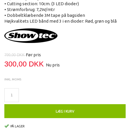
• Cutting section: 10cm. (3 LED dioder)
• Strømforbrug: 7,2W/mtr
• Dobbeltklæbende 3M tape på bagsiden
Højkvalitets LED bånd med 3 i en dioder: Rød, grøn og blå
Før pris
799,00 DKK
300,00 DKK
Nu pris
INKL. MOMS
LÆG I KURV
PÅ LAGER