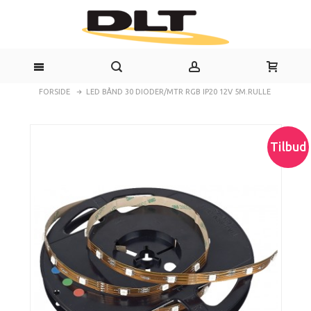
FORSIDE
LED BÅND 30 DIODER/MTR RGB IP20 12V 5M.RULLE
Tilbud