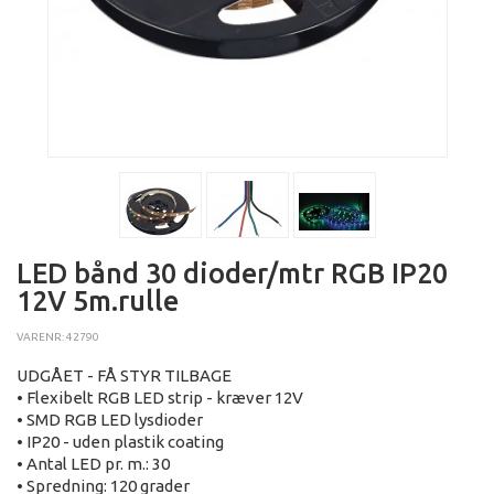
LED bånd 30 dioder/mtr RGB IP20
12V 5m.rulle
VARENR: 42790
UDGÅET - FÅ STYR TILBAGE
• Flexibelt RGB LED strip - kræver 12V
• SMD RGB LED lysdioder
• IP20 - uden plastik coating
• Antal LED pr. m.: 30
• Spredning: 120 grader