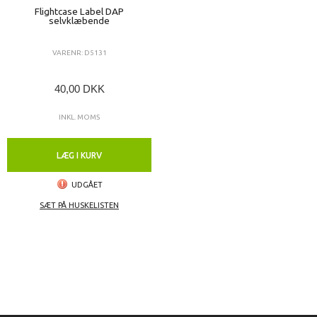
Flightcase Label DAP
selvklæbende
VARENR: D5131
40,00 DKK
INKL. MOMS
LÆG I KURV
UDGÅET
SÆT PÅ HUSKELISTEN