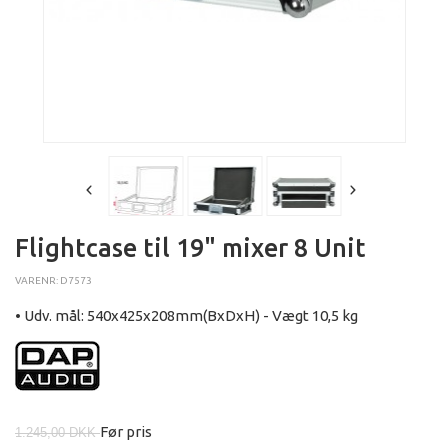
Flightcase til 19" mixer 8 Unit
VARENR: D7573
• Udv. mål: 540x425x208mm(BxDxH) - Vægt 10,5 kg
Før pris
1.245,00 DKK