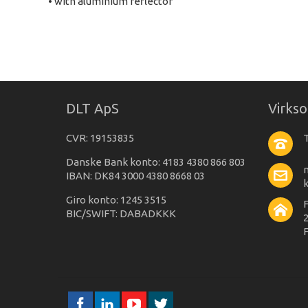
• with aluminium reflector
DLT ApS
Virks
CVR: 19153835
T
Danske Bank konto: 4183 4380 866 803
IBAN: DK84 3000 4380 8668 03
Giro konto: 1245 3515
BIC/SWIFT: DABADKKK
2
F