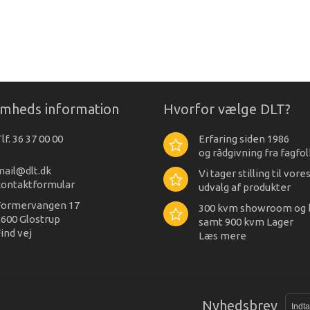
omheds information
Hvorfor vælge DLT?
lf. 36 37 00 00
Erfaring siden 1986
og rådgivning fra fagfol
mail@dlt.dk
Vi tager stilling til vore
kontaktformular
udvalg af produkter
Formervangen 17
300 kvm showroom og 
600 Glostrup
samt 900 kvm Lager
ind vej
Læs mere
Nyhedsbrev