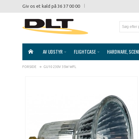
Giv os et kald på 36 37 00 00
AV UDSTYR
FLIGHTCASE
HARDWARE, SCEN
FORSIDE
GU10 230V 35W WFL