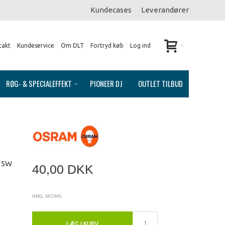
Kundecases
Leverandører
takt
Kundeservice
Om DLT
Fortryd køb
Log ind
RØG- & SPECIALEFFEKT
PIONEER DJ
OUTLET TILBUD
 35W
40,00 DKK
INKL. MOMS
LÆG I KURV