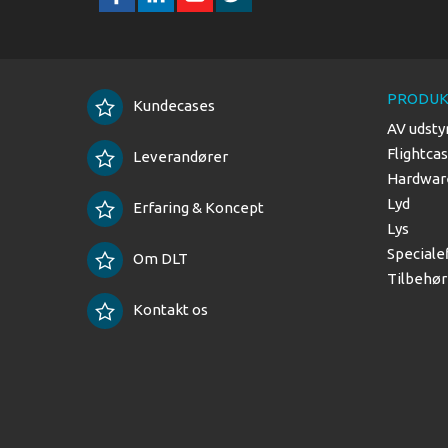
PRODUK
Kundecases
AV udsty
Flightca
Leverandører
Hardware
Lyd
Erfaring & Koncept
Lys
Speciale
Om DLT
Tilbehør
Kontakt os