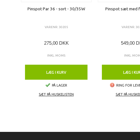
Pinspot Par 36 - sort - 30/35W
Pinspot sæt med f
VARENR: 30205
VARENR: 30
275,00 DKK
549,00 
INKL. MOMS
INKL. MO
LÆG I KURV
LÆG I KU
PÅ LAGER
RING FOR LEV
SÆT PÅ HUSKELISTEN
SÆT PÅ HUSKE