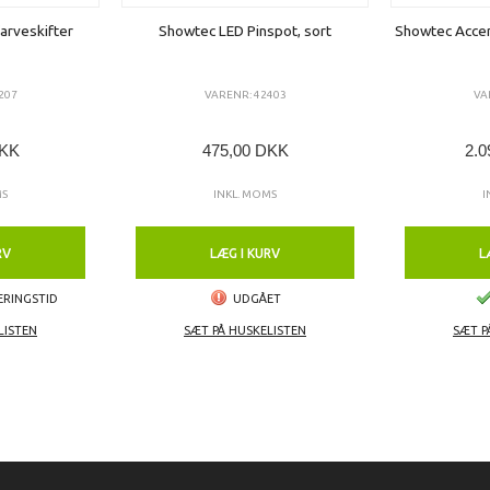
arveskifter
Showtec LED Pinspot, sort
Showtec Acce
207
VARENR: 42403
VA
DKK
475,00 DKK
2.0
MS
INKL. MOMS
I
RV
LÆG I KURV
L
ERINGSTID
UDGÅET
LISTEN
SÆT PÅ HUSKELISTEN
SÆT P