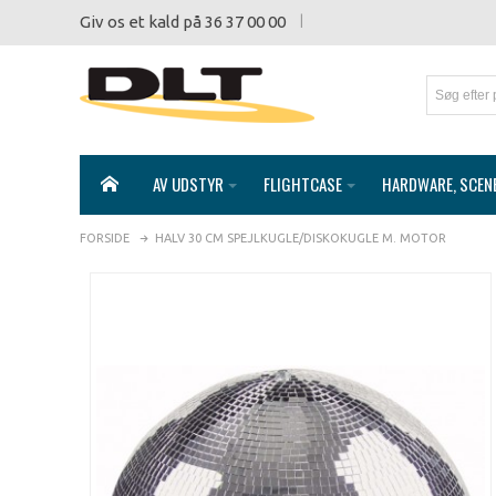
Giv os et kald på 36 37 00 00
AV UDSTYR
FLIGHTCASE
HARDWARE, SCEN
FORSIDE
HALV 30 CM SPEJLKUGLE/DISKOKUGLE M. MOTOR