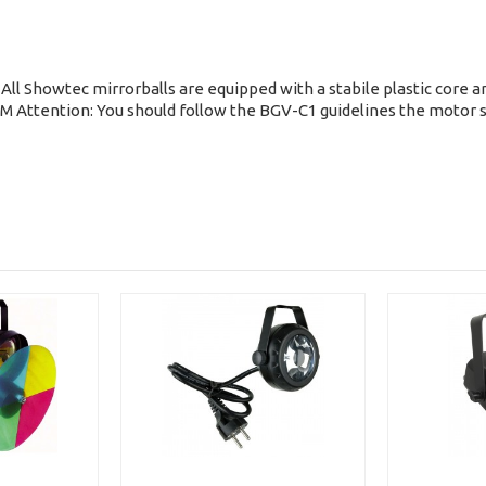
ll Showtec mirrorballs are equipped with a stabile plastic core and
RPM Attention: You should follow the BGV-C1 guidelines the motor 
on should always be checked by a qualified technician.