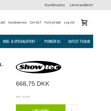
Kundecases
Leverandører
takt
Kundeservice
Om DLT
Fortryd køb
Log ind
RØG- & SPECIALEFFEKT
PIONEER DJ
OUTLET TILBUD
.
668,75 DKK
INKL. MOMS
LÆG I KURV