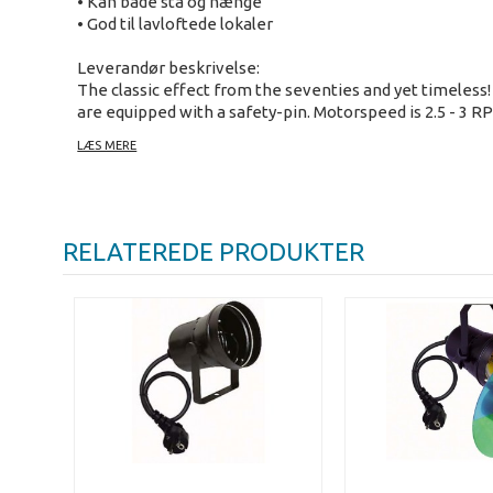
• Kan både stå og hænge
• God til lavloftede lokaler
Leverandør beskrivelse:
The classic effect from the seventies and yet timeless! A
are equipped with a safety-pin. Motorspeed is 2.5 - 3 
attachment. Before your initial start-up, the installati
LÆS MERE
RELATEREDE PRODUKTER