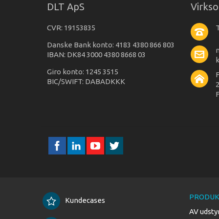
DLT ApS
Virks
CVR: 19153835
T
Danske Bank konto: 4183 4380 866 803
IBAN: DK84 3000 4380 8668 03
Giro konto: 1245 3515
BIC/SWIFT: DABADKKK
2
F
PRODUK
Kundecases
AV udsty