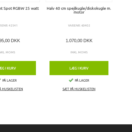
nt Spot RGBW 25 watt
Halv 40 cm spejlkugle/diskokugle m.
9W LE
motor
RENR: 42541
VARENR: 60402
95,00 DKK
1.070,00 DKK
NKL. MOMS
INKL. MOMS
ÆG I KURV
LÆG I KURV
PÅ LAGER
PÅ LAGER
Å HUSKELISTEN
SÆT PÅ HUSKELISTEN