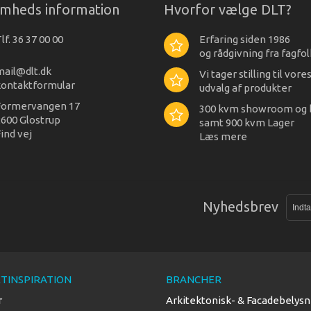
omheds information
Hvorfor vælge DLT?
lf. 36 37 00 00
Erfaring siden 1986
og rådgivning fra fagfol
mail@dlt.dk
Vi tager stilling til vore
kontaktformular
udvalg af produkter
Formervangen 17
300 kvm showroom og 
600 Glostrup
samt 900 kvm Lager
ind vej
Læs mere
Nyhedsbrev
TINSPIRATION
BRANCHER
r
Arkitektonisk- & Facadebelysn