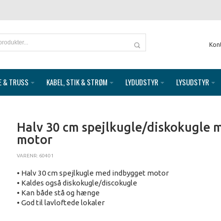
Kon
E & TRUSS
KABEL, STIK & STRØM
LYDUDSTYR
LYSUDSTYR
Halv 30 cm spejlkugle/diskokugle m
motor
VARENR: 60401
• Halv 30 cm spejlkugle med indbygget motor
• Kaldes også diskokugle/discokugle
• Kan både stå og hænge
• God til lavloftede lokaler