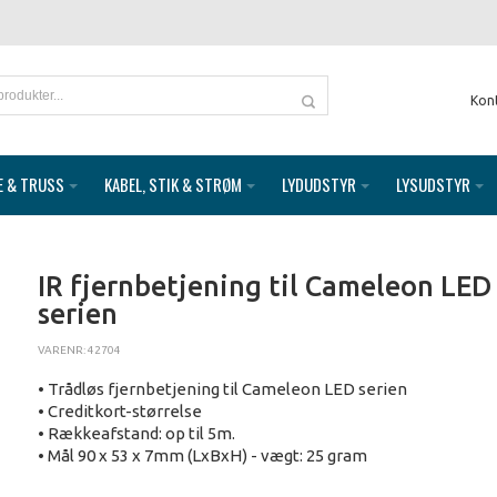
Kon
E & TRUSS
KABEL, STIK & STRØM
LYDUDSTYR
LYSUDSTYR
IR fjernbetjening til Cameleon LED
serien
VARENR: 42704
• Trådløs fjernbetjening til Cameleon LED serien
• Creditkort-størrelse
• Rækkeafstand: op til 5m.
• Mål 90 x 53 x 7mm (LxBxH) - vægt: 25 gram