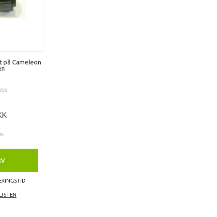
ut på Cameleon
en
709
KK
MS
RV
ERINGSTID
LISTEN