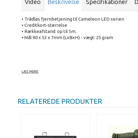
Video
Beskrivelse
Specifikationer
D
• Trådløs fjernbetjening til Cameleon LED serien
• Creditkort-størrelse
• Rækkeafstand: op til 5m.
• Mål 90 x 53 x 7mm (LxBxH) - vægt: 25 gram
LÆS MERE
Leverandør beskrivelse:
Only intended for: 42700 Cameleon Bar 100 42701 Cam
RELATEREDE PRODUKTER