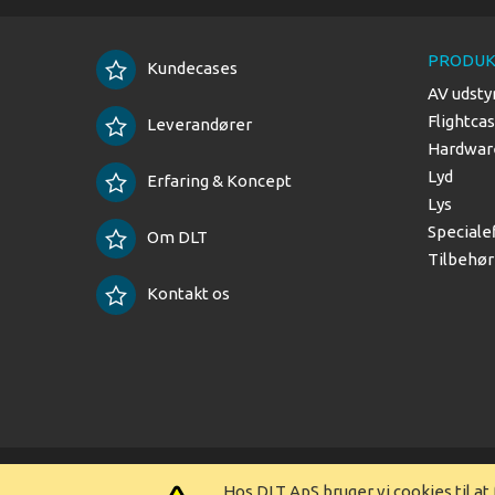
PRODUK
Kundecases
AV udsty
Flightca
Leverandører
Hardware
Lyd
Erfaring & Koncept
Lys
Speciale
Om DLT
Tilbehør
Kontakt os
Copyright © 2025 DLT ApS
Hos DLT ApS bruger vi cookies til a