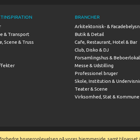
TINSPIRATION
BRANCHER
r
Arkitektonisk- & Facadebelysn
se & Transport
Butik & Detail
, Scene & Truss
Cafe, Restaurant, Hotel & Bar
Club, Disko & DJ
Forsamlingshus & Beboerloka
ffekter
Messe & Udstilling
Professionel bruger
Skole, Institution & Undervisn
Teater & Scene
Virksomhed, Stat & Kommune
t forbedre brugeroplevelsen på vores hjemmeside, samt tilpasset 