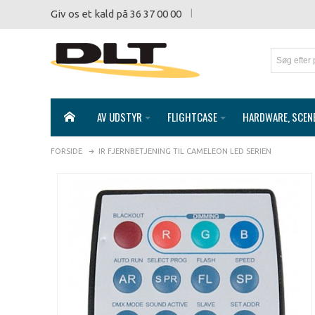
Giv os et kald på 36 37 00 00
AV UDSTYR
FLIGHTCASE
HARDWARE, SCEN
FORSIDE
IR FJERNBETJENING TIL CAMELEON LED SERIEN