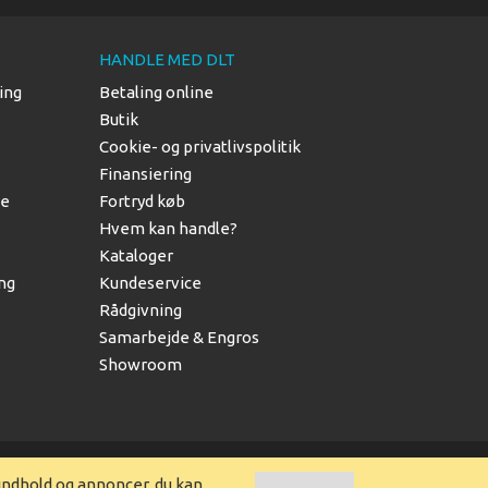
HANDLE MED DLT
ing
Betaling online
Butik
Cookie- og privatlivspolitik
Finansiering
le
Fortryd køb
Hvem kan handle?
Kataloger
ing
Kundeservice
Rådgivning
Samarbejde & Engros
Showroom
indhold og annoncer, du kan