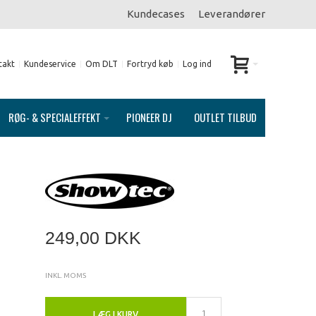
Kundecases
Leverandører
takt
Kundeservice
Om DLT
Fortryd køb
Log ind
RØG- & SPECIALEFFEKT
PIONEER DJ
OUTLET TILBUD
249,00 DKK
INKL. MOMS
LÆG I KURV