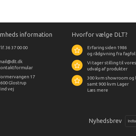
omheds information
Hvorfor vælge DLT?
lf. 36 37 00 00
Erfaring siden 1986
og rådgivning fra fagfol
mail@dlt.dk
Vi tager stilling til vore
kontaktformular
udvalg af produkter
Formervangen 17
300 kvm showroom og 
600 Glostrup
samt 900 kvm Lager
ind vej
Læs mere
Nyhedsbrev