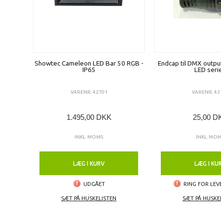
Showtec Cameleon LED Bar 50 RGB -
Endcap til DMX outp
IP65
LED seri
VARENR: 42701
VARENR: 42
1.495,00 DKK
25,00 D
INKL. MOMS
INKL. MO
LÆG I KURV
LÆG I KU
UDGÅET
RING FOR LEV
SÆT PÅ HUSKELISTEN
SÆT PÅ HUSKE