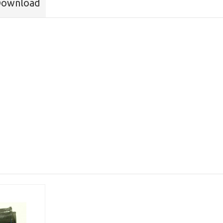
ownload
eleon Bar 50 42702 Cameleon Flood 42703 Cameleon Bullet 42689