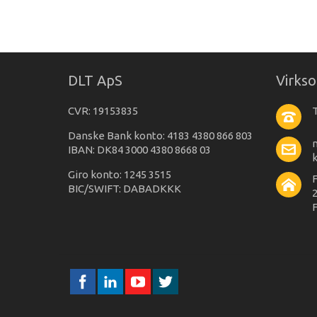
DLT ApS
Virks
CVR: 19153835
T
Danske Bank konto: 4183 4380 866 803
IBAN: DK84 3000 4380 8668 03
Giro konto: 1245 3515
BIC/SWIFT: DABADKKK
2
F