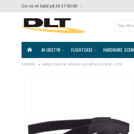
Giv os et kald på 36 37 00 00
AV UDSTYR
FLIGHTCASE
HARDWARE, SCEN
FORSIDE
KABELSTROP M. VELKRO LUK 40CM L/3CM B - 5 STK.