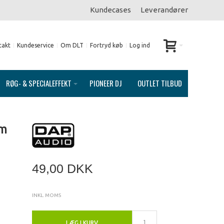
Kundecases
Leverandører
takt
Kundeservice
Om DLT
Fortryd køb
Log ind
RØG- & SPECIALEFFEKT
PIONEER DJ
OUTLET TILBUD
cm
49,00 DKK
INKL. MOMS
LÆG I KURV