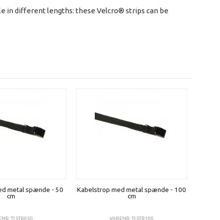
e in different lengths: these Velcro® strips can be
ed metal spænde - 50
Kabelstrop med metal spænde - 100
cm
cm
NR: TI STR050
VARENR: TI STR100