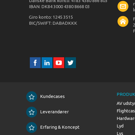
Danske Bank konto: 4183 4380 866 803
IBAN: DK84 3000 4380 8668 03
Giro konto: 1245 3515
BIC/SWIFT: DABADKKK
2
F
PRODUK
Kundecases
AV udsty
Flightca
Leverandører
Hardware
Lyd
Erfaring & Koncept
Lys