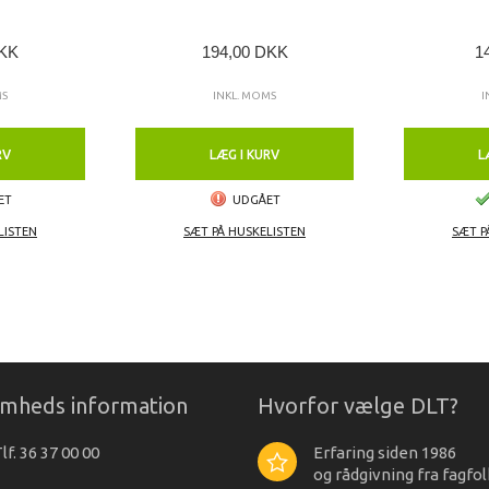
DKK
194,00 DKK
1
MS
INKL. MOMS
I
RV
LÆG I KURV
L
ET
UDGÅET
LISTEN
SÆT PÅ HUSKELISTEN
SÆT P
omheds information
Hvorfor vælge DLT?
lf. 36 37 00 00
Erfaring siden 1986
og rådgivning fra fagfol