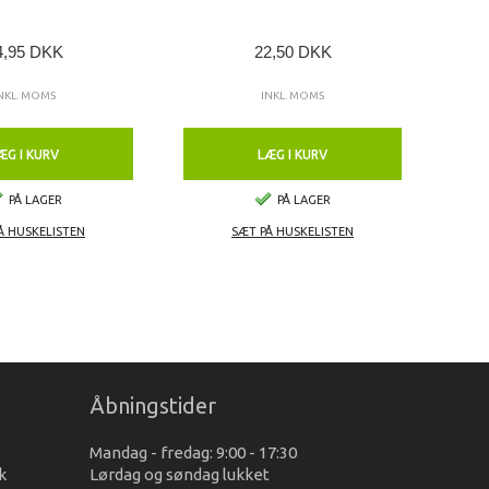
4,95 DKK
22,50 DKK
NKL. MOMS
INKL. MOMS
ÆG I KURV
LÆG I KURV
PÅ LAGER
PÅ LAGER
Å HUSKELISTEN
SÆT PÅ HUSKELISTEN
Åbningstider
Mandag - fredag: 9:00 - 17:30
k
Lørdag og søndag lukket