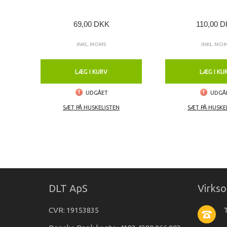
69,00 DKK
110,00 
INKL. MOMS
INKL. MO
LÆG I KURV
LÆG I KU
UDGÅET
UDGÅ
SÆT PÅ HUSKELISTEN
SÆT PÅ HUSKE
DLT ApS
Virks
CVR: 19153835
T