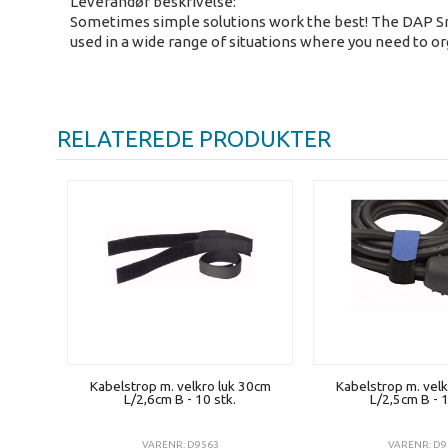
Leverandør beskrivelse:
Sometimes simple solutions work the best! The DAP Snap 
used in a wide range of situations where you need to or
RELATEREDE PRODUKTER
Kabelstrop m. velkro luk 30cm
Kabelstrop m. velk
L/2,6cm B - 10 stk.
L/2,5cm B - 1
VARENR: D9563
VARENR: D9