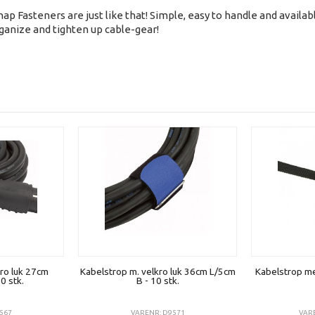
Fasteners are just like that! Simple, easy to handle and availabl
ganize and tighten up cable-gear!
ro luk 27cm
Kabelstrop m. velkro luk 36cm L/5cm
Kabelstrop m
0 stk.
B - 10 stk.
567
VARENR: D9571
VARE