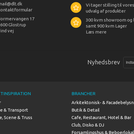
mail@dlt.dk
Vi tager stilling til vore
kontaktformular
udvalg af produkter
Formervangen 17
300 kvm showroom og 
600 Glostrup
samt 900 kvm Lager
ind vej
Læs mere
Nyhedsbrev
TINSPIRATION
BRANCHER
r
Arkitektonisk- & Facadebelysn
se & Transport
Butik & Detail
, Scene & Truss
Cafe, Restaurant, Hotel & Bar
Club, Disko & DJ
Forsamlingshus & Beboerloka