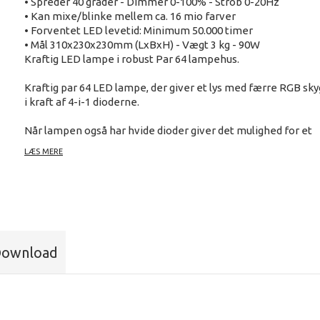
• Spreder 40 grader - Dimmer 0-100% - Strob 0-20Hz
• Kan mixe/blinke mellem ca. 16 mio farver
• Forventet LED levetid: Minimum 50.000 timer
• Mål 310x230x230mm (LxBxH) - Vægt 3 kg - 90W
Kraftig LED lampe i robust Par 64 lampehus.
Kraftig par 64 LED lampe, der giver et lys med færre RGB sk
i kraft af 4-i-1 dioderne.
Når lampen også har hvide dioder giver det mulighed for et
større farvespektra og hvidere lys.
LÆS MERE
Med dobbeltbøjle kan den også bruges som gulvspot.
ownload