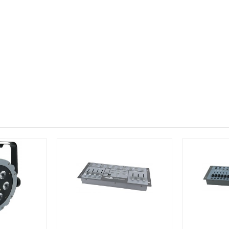
 skygger i kraft af 4-i-1 dioderne.
 et større farvespektra og hvidere lys.
ffering vivid colors as well as the possibility to reproduce paste
lders allowing you to use diffusing filters for more wider beam-an