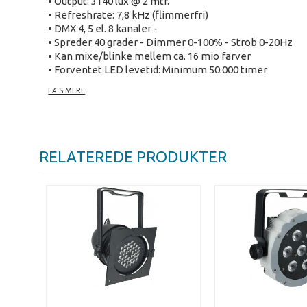
• Output: 3140 lux @ 2 mtr.
• Refreshrate: 7,8 kHz (flimmerfri)
• DMX 4, 5 el. 8 kanaler -
• Spreder 40 grader - Dimmer 0-100% - Strob 0-20Hz
• Kan mixe/blinke mellem ca. 16 mio farver
• Forventet LED levetid: Minimum 50.000 timer
• Mål 310x230x230mm (LxBxH) - Vægt 3 kg - 90W
LÆS MERE
Kraftig LED lampe i robust Par 64 lampehus.
Kraftig par 64 LED lampe, der giver et lys med færre RGB
Når lampen også har hvide dioder giver det mulighed for
RELATEREDE PRODUKTER
Med dobbeltbøjle kan den også bruges som gulvspot.
Leverandør beskrivelse:
• 4 in 1 technology (RGBW)
• Perfect colormixing
• DMX- Sound and Master/Slave control
• Double Bracket
The Showtec Q4-12 parcan has a true RGBW color mixing o
multifunctional use. Furthermore it has filter frame ho