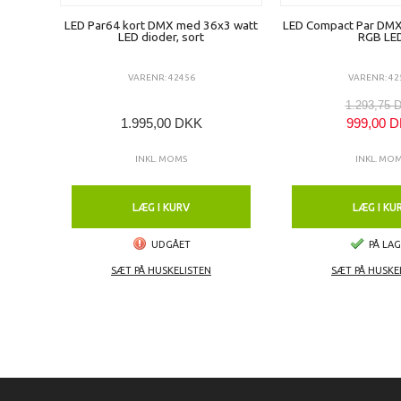
LED Par64 kort DMX med 36x3 watt
LED Compact Par DMX
LED dioder, sort
RGB LE
VARENR: 42456
VARENR: 42
1.293,75 
1.995,00 DKK
999,00 
INKL. MOMS
INKL. MO
LÆG I KURV
LÆG I KU
UDGÅET
PÅ LA
SÆT PÅ HUSKELISTEN
SÆT PÅ HUSKE