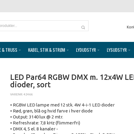
Kon
E & TRUSS
KABEL, STIK & STRØM
LYDUDSTYR
LYSUDSTYR
LED Par64 RGBW DMX m. 12x4W L
dioder, sort
VARENR: 42466
• RGBW LED lampe med 12 stk. 4W 4-i-1 LED dioder
• Rød, grøn, blå og hvid farve i hver diode
• Output: 3140 lux @ 2 mtr.
• Refreshrate: 7,8 kHz (flimmerfri)
• DMX 4, 5 el. 8 kanaler -