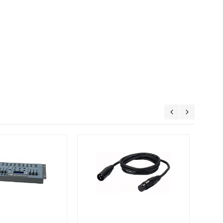
l colors. It is equipped with a double bracket ensuring
gles.