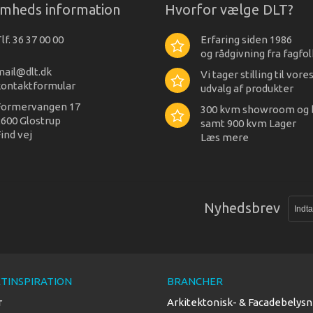
omheds information
Hvorfor vælge DLT?
lf. 36 37 00 00
Erfaring siden 1986
og rådgivning fra fagfol
mail@dlt.dk
Vi tager stilling til vore
kontaktformular
udvalg af produkter
Formervangen 17
300 kvm showroom og 
600 Glostrup
samt 900 kvm Lager
ind vej
Læs mere
Nyhedsbrev
TINSPIRATION
BRANCHER
r
Arkitektonisk- & Facadebelysn