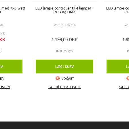
 med 7x3 watt
LED lampe controller til 4 lamper -
LED lampe con
D
RGB og DMX
RG
580
VARENR: 50716
VA
DKK
DKK
1.199,00 DKK
1.9
MS
INKL. MOMS
I
RV
LÆG I KURV
L
GER
UDGÅET
LISTEN
SÆT PÅ HUSKELISTEN
SÆT P