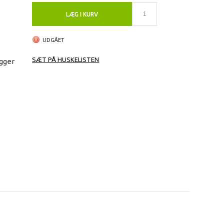
LÆG I KURV
UDGÅET
SÆT PÅ HUSKELISTEN
ygger