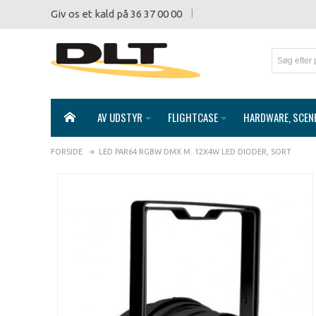
Giv os et kald på 36 37 00 00
AV UDSTYR
FLIGHTCASE
HARDWARE, SCEN
FORSIDE
LED PAR64 RGBW DMX M. 12X4W LED DIODER, SORT