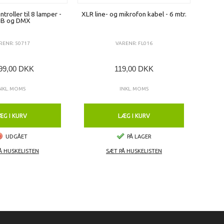
troller til 8 lamper -
XLR line- og mikrofon kabel - 6 mtr.
G-krog 
B og DMX
RENR: 50717
VARENR: FL016
99,00 DKK
119,00 DKK
NKL. MOMS
INKL. MOMS
ÆG I KURV
LÆG I KURV
UDGÅET
PÅ LAGER
Å HUSKELISTEN
SÆT PÅ HUSKELISTEN