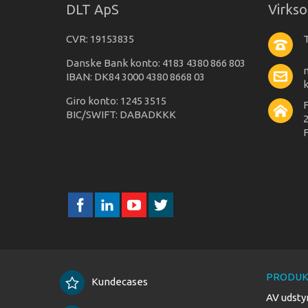
DLT ApS
Virks
CVR: 19153835
T
Danske Bank konto: 4183 4380 866 803
IBAN: DK84 3000 4380 8668 03
Giro konto: 1245 3515
BIC/SWIFT: DABADKKK
2
F
PRODUK
Kundecases
AV udsty