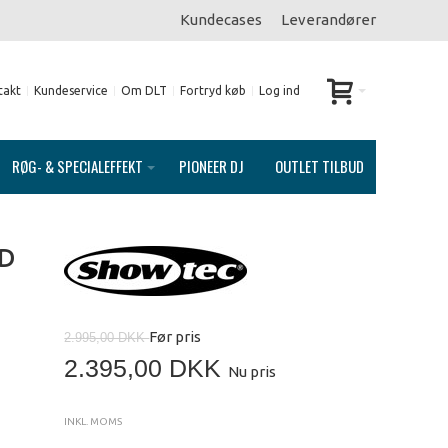
Kundecases
Leverandører
takt
Kundeservice
Om DLT
Fortryd køb
Log ind
RØG- & SPECIALEFFEKT
PIONEER DJ
OUTLET TILBUD
ED
Før pris
2.995,00 DKK
2.395,00 DKK
Nu pris
INKL. MOMS