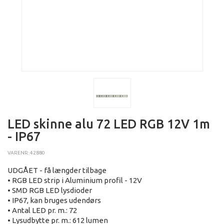
LED skinne alu 72 LED RGB 12V 1m
- IP67
VARENR: 42880
UDGÅET - få længder tilbage
• RGB LED strip i Aluminium profil - 12V
• SMD RGB LED lysdioder
• IP67, kan bruges udendørs
• Antal LED pr. m.: 72
• Lysudbytte pr. m.: 612 lumen