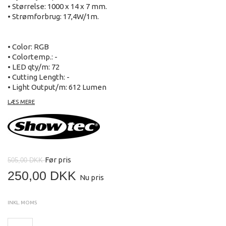
• Størrelse: 1000 x 14 x 7 mm.
• Strømforbrug: 17,4W/1m.
• Color: RGB
• Colortemp.: -
• LED qty/m: 72
• Cutting Length: -
• Light Output/m: 612 Lumen
• Operating Power: 12V DC
LÆS MERE
• Power Consumption: 17,4 Watt
• Dimensions: 1000 x 14 x 7 mm
• Working temp.: -20 - 50 degrees
• IP Rating: 67
• 2 mounting clips included
Før pris
505,00 DKK
250,00 DKK
Nu pris
INKL. MOMS