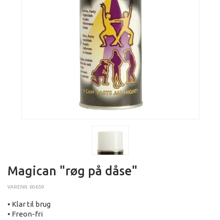
Magican "røg på dåse"
VARENR: 60659
• Klar til brug
• Freon-fri