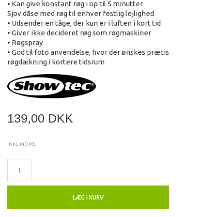
• Kan give konstant røg i op til 5 minutter
Sjov dåse med røg til enhver festlig lejlighed
• Udsender en tåge, der kun er i luften i kort tid
• Giver ikke decideret røg som røgmaskiner
• Røgspray
• God til foto anvendelse, hvor der ønskes præcis
røgdækning i kortere tidsrum
139,00 DKK
INKL. MOMS
LÆG I KURV