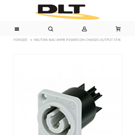
FORSIDE
NEUTRIK NAC-3MPB POWERCON CHASSIS OUTPUT STIK