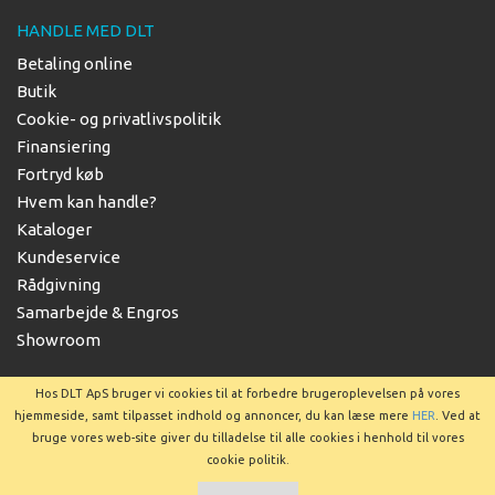
HANDLE MED DLT
Betaling online
Butik
Cookie- og privatlivspolitik
Finansiering
Fortryd køb
Hvem kan handle?
Kataloger
Kundeservice
Rådgivning
Samarbejde & Engros
Showroom
Hos DLT ApS bruger vi cookies til at forbedre brugeroplevelsen på vores
hjemmeside, samt tilpasset indhold og annoncer, du kan læse mere
HER
. Ved at
bruge vores web-site giver du tilladelse til alle cookies i henhold til vores
Copyright © 2025 DLT ApS
cookie politik.