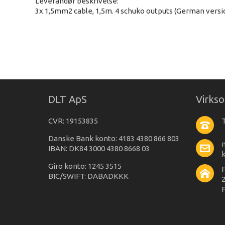
Leverandør beskrivelse:
3x 1,5mm2 cable, 1,5m. 4 schuko outputs (German versio
DLT ApS
Virks
CVR: 19153835
T
Danske Bank konto: 4183 4380 866 803
IBAN: DK84 3000 4380 8668 03
Giro konto: 1245 3515
BIC/SWIFT: DABADKKK
2
F