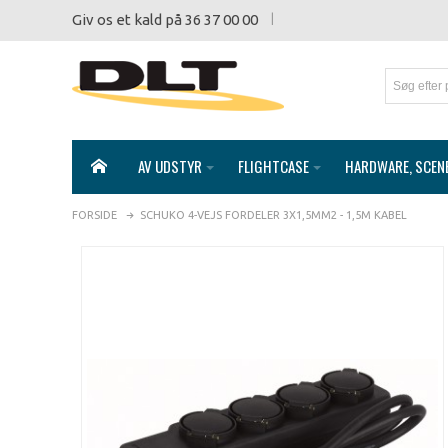
Giv os et kald på 36 37 00 00
AV UDSTYR
FLIGHTCASE
HARDWARE, SCEN
FORSIDE
SCHUKO 4-VEJS FORDELER 3X1,5MM2 - 1,5M KABEL