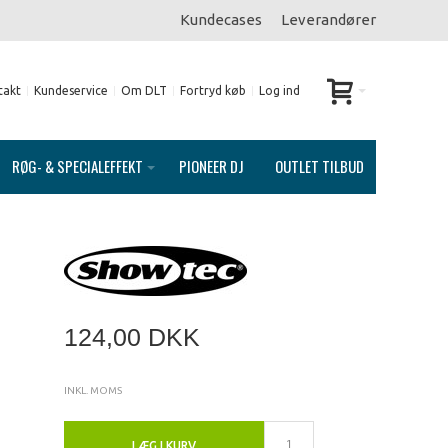
Kundecases
Leverandører
takt
Kundeservice
Om DLT
Fortryd køb
Log ind
RØG- & SPECIALEFFEKT
PIONEER DJ
OUTLET TILBUD
124,00 DKK
INKL. MOMS
LÆG I KURV