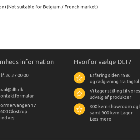
n) (Not suitable for Belgium / French market)
omheds information
Hvorfor vælge DLT?
lf. 36 37 00 00
Erfaring siden 1986
og rådgivning fra fagfol
mail@dlt.dk
Vi tager stilling til vore
kontaktformular
udvalg af produkter
Formervangen 17
300 kvm showroom og 
600 Glostrup
samt 900 kvm Lager
ind vej
Læs mere