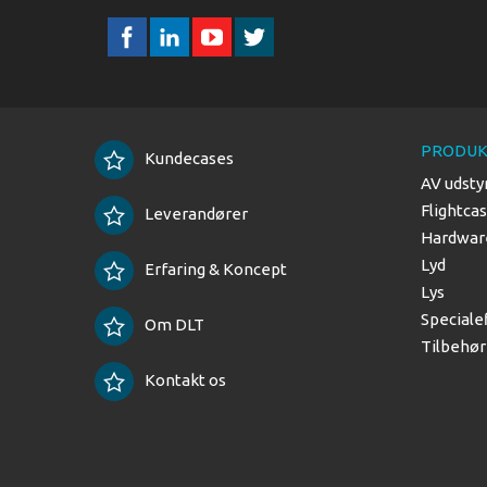
PRODUK
Kundecases
AV udsty
Flightca
Leverandører
Hardware
Lyd
Erfaring & Koncept
Lys
Speciale
Om DLT
Tilbehør
Kontakt os