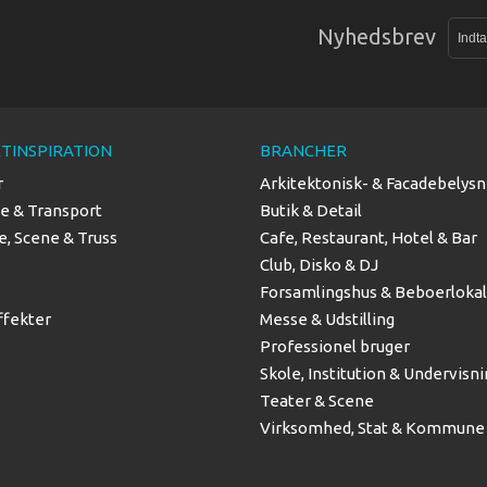
Nyhedsbrev
TINSPIRATION
BRANCHER
r
Arkitektonisk- & Facadebelysn
se & Transport
Butik & Detail
, Scene & Truss
Cafe, Restaurant, Hotel & Bar
Club, Disko & DJ
Forsamlingshus & Beboerloka
ffekter
Messe & Udstilling
Professionel bruger
Skole, Institution & Undervisn
Teater & Scene
Virksomhed, Stat & Kommune