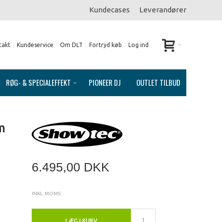
Kundecases
Leverandører
takt
Kundeservice
Om DLT
Fortryd køb
Log ind
RØG- & SPECIALEFFEKT
PIONEER DJ
OUTLET TILBUD
m
6.495,00 DKK
INKL. MOMS
LÆG I KURV