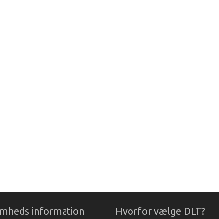
omheds information
Hvorfor vælge DLT?