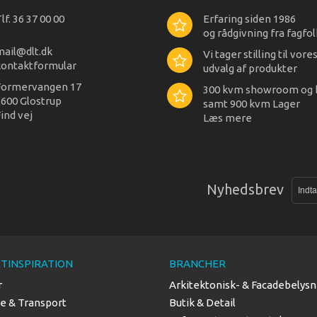
lf. 36 37 00 00
Erfaring siden 1986
og rådgivning fra fagfol
mail@dlt.dk
Vi tager stilling til vore
kontaktformular
udvalg af produkter
Formervangen 17
300 kvm showroom og 
600 Glostrup
samt 900 kvm Lager
ind vej
Læs mere
Nyhedsbrev
TINSPIRATION
BRANCHER
r
Arkitektonisk- & Facadebelysn
se & Transport
Butik & Detail