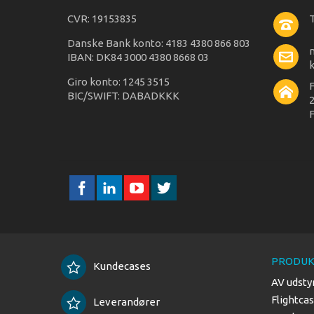
CVR: 19153835
T
Danske Bank konto: 4183 4380 866 803
IBAN: DK84 3000 4380 8668 03
Giro konto: 1245 3515
BIC/SWIFT: DABADKKK
2
F
PRODUK
Kundecases
AV udsty
Flightca
Leverandører