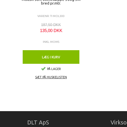
bred pr.mtr.
VARENR: TI MOL300
187,50 DKK
135,00 DKK
INKL. MOMS
LÆG I KURV
PÅ LAGER
SÆT PÅ HUSKELISTEN
DLT ApS
Virks