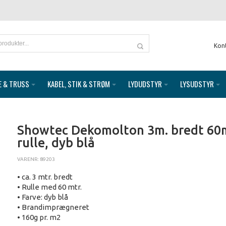
Kon
E & TRUSS
KABEL, STIK & STRØM
LYDUDSTYR
LYSUDSTYR
Showtec Dekomolton 3m. bredt 60
rulle, dyb blå
VARENR: 89203
• ca. 3 mtr. bredt
• Rulle med 60 mtr.
• Farve: dyb blå
• Brandimprægneret
• 160g pr. m2