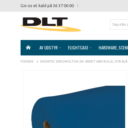
Giv os et kald på 36 37 00 00
AV UDSTYR
FLIGHTCASE
HARDWARE, SCEN
FORSIDE
SHOWTEC DEKOMOLTON 3M. BREDT 60M RULLE, DYB BLÅ