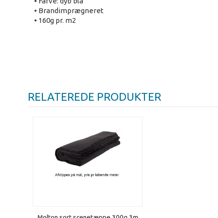
• Farve: dyb blå
• Brandimprægneret
• 160g pr. m2
RELATEREDE PRODUKTER
Molton sort scenetæppe 300g 3m