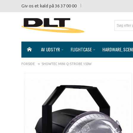
Giv os et kald på 36 37 00 00
AV UDSTYR
FLIGHTCASE
HARDWARE, SCEN
FORSIDE
SHOWTEC MINI Q-STROBE 150W