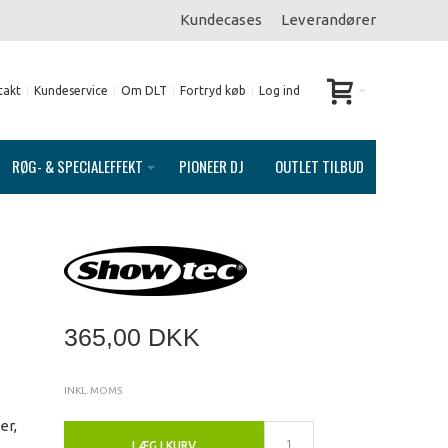
Kundecases
Leverandører
takt
Kundeservice
Om DLT
Fortryd køb
Log ind
RØG- & SPECIALEFFEKT
PIONEER DJ
OUTLET TILBUD
365,00 DKK
INKL. MOMS
er,
LÆG I KURV