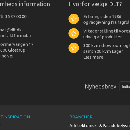
omheds information
Hvorfor vælge DLT?
lf. 36 37 00 00
Erfaring siden 1986
og rådgivning fra fagfol
mail@dlt.dk
Vi tager stilling til vore
kontaktformular
udvalg af produkter
Formervangen 17
300 kvm showroom og 
600 Glostrup
samt 900 kvm Lager
ind vej
Læs mere
Nyhedsbrev
TINSPIRATION
BRANCHER
r
Arkitektonisk- & Facadebelysn