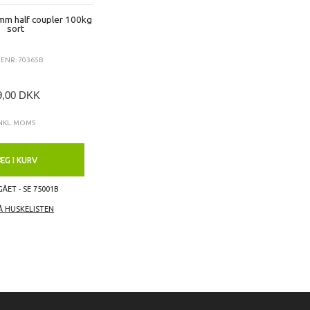
 half coupler 100kg
sort
ENR: 70365B
9,00 DKK
NKL. MOMS
ÆG I KURV
ÅET - SE 75001B
Å HUSKELISTEN