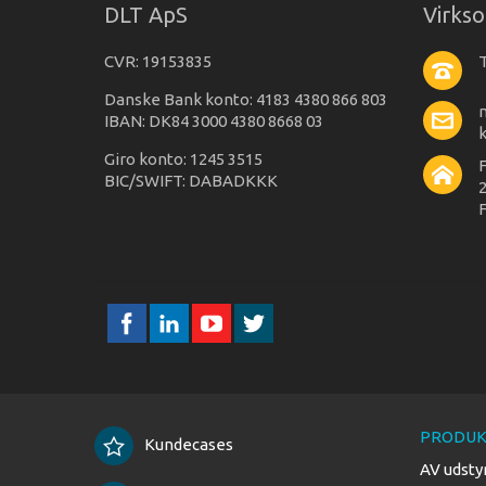
DLT ApS
Virks
CVR: 19153835
T
Danske Bank konto: 4183 4380 866 803
IBAN: DK84 3000 4380 8668 03
Giro konto: 1245 3515
BIC/SWIFT: DABADKKK
2
F
PRODUK
Kundecases
AV udsty