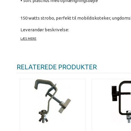
• Sort plasthus med ophængningsbøjle
150 watts strobo, perfekt til mobildiskoteker, ungdom
Leverandør beskrivelse:
• Plug & Play
LÆS MERE
• 1-15 flashes/sec.
RELATEREDE PRODUKTER