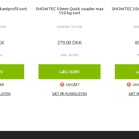
rkantprofil sort
SHOWTEC 50mm Quick coupler max
SHOWTEC 50mm
150 kg sort
109B
VARENR: 70359B
VAR
KK
279,00 DKK
8
MS
INKL. MOMS
I
RV
LÆG I KURV
L
GER
UDGÅET
UDG
LISTEN
SÆT PÅ HUSKELISTEN
SÆT P