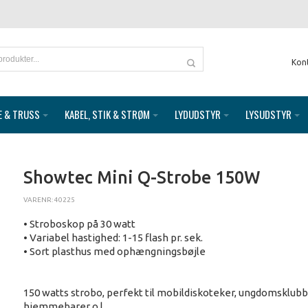
Kon
E & TRUSS
KABEL, STIK & STRØM
LYDUDSTYR
LYSUDSTYR
Showtec Mini Q-Strobe 150W
VARENR: 40225
• Stroboskop på 30 watt
• Variabel hastighed: 1-15 flash pr. sek.
• Sort plasthus med ophængningsbøjle
150 watts strobo, perfekt til mobildiskoteker, ungdomsklubb
hjemmebarer o.l.