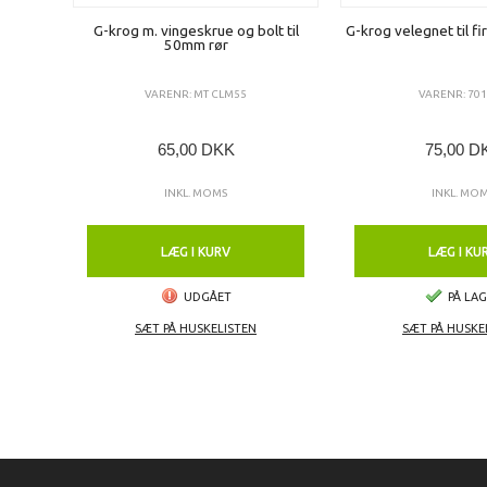
G-krog m. vingeskrue og bolt til
G-krog velegnet til fi
50mm rør
VARENR: MT CLM55
VARENR: 70
65,00 DKK
75,00 D
INKL. MOMS
INKL. MO
LÆG I KURV
LÆG I KU
UDGÅET
PÅ LA
SÆT PÅ HUSKELISTEN
SÆT PÅ HUSKE