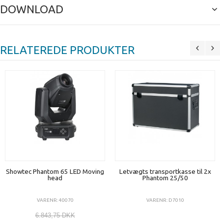
DOWNLOAD
RELATEREDE PRODUKTER
Showtec Phantom 65 LED Moving
Letvægts transportkasse til 2x
head
Phantom 25/50
VARENR: 40070
VARENR: D7010
6.843,75 DKK