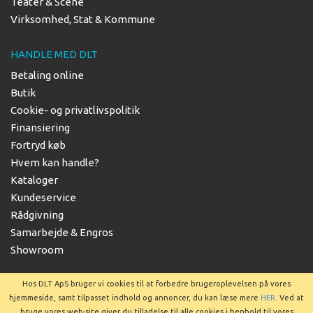
Teater & Scene
Virksomhed, Stat & Kommune
HANDLE MED DLT
Betaling online
Butik
Cookie- og privatlivspolitik
Finansiering
Fortryd køb
Hvem kan handle?
Kataloger
Kundeservice
Rådgivning
Samarbejde & Engros
Showroom
Hos DLT ApS bruger vi cookies til at forbedre brugeroplevelsen på vores
hjemmeside, samt tilpasset indhold og annoncer, du kan læse mere
HER
. Ved at
bruge vores web-site giver du tilladelse til alle cookies i henhold til vores