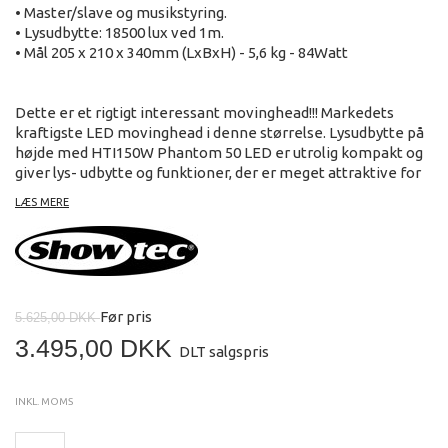
• Master/slave og musikstyring.
• Lysudbytte: 18500 lux ved 1m.
• Mål 205 x 210 x 340mm (LxBxH) - 5,6 kg - 84Watt
Dette er et rigtigt interessant movinghead!!! Markedets
kraftigste LED movinghead i denne størrelse. Lysudbytte på
højde med HTI150W Phantom 50 LED er utrolig kompakt og
giver lys- udbytte og funktioner, der er meget attraktive for
prisen. Lyskilden består af 1 stk. 50W's LED diode og den har
LÆS MERE
en levetid på minimum 50.000 timer.
Bevægelserne er lynhurtige og designet smart. Når glasgobo
og farver blandes kan laves effekter, der normalt hører langt
dyrere movinghead til.
Før pris
5.625,00 DKK
Se den i vores showroom.
3.495,00 DKK
DLT salgspris
INKL. MOMS