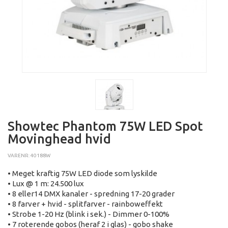
Showtec Phantom 75W LED Spot
Movinghead hvid
VARENR: 40188W
• Meget kraftig 75W LED diode som lyskilde
• Lux @ 1 m: 24.500 lux
• 8 eller14 DMX kanaler - spredning 17-20 grader
• 8 farver + hvid - splitfarver - rainboweffekt
• Strobe 1-20 Hz (blink i sek.) - Dimmer 0-100%
• 7 roterende gobos (heraf 2 i glas) - gobo shake