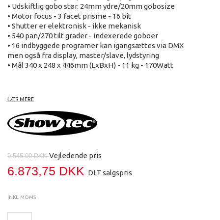
• Udskiftlig gobo stør. 24mm ydre/20mm gobosize
• Motor focus - 3 facet prisme - 16 bit
• Shutter er elektronisk - ikke mekanisk
• 540 pan/270 tilt grader - indexerede goboer
• 16 indbyggede programer kan igangsættes via DMX
men også fra display, master/slave, lydstyring
• Mål 340 x 248 x 446mm (LxBxH) - 11 kg - 170Watt
Første reelle alternativ til 250W MSD movinghead!! 35%
LÆS MERE
kraftigere end Phantom MSD250W modellen! Efterfølgeren
til den populære Phantom 50. Markedets kraftigste LED
movinghead i denne størrelse.
Driftsikkerheden på Phantom LED movinghead er den
bedste vi nogen sinde har haft på movinghead. Så service-
Vejledende pris
9.545,00 DKK
omkostninger kan holdes på et minimum.
6.873,75 DKK
DLT salgspris
Phantom 75 LED er utrolig kompakt og giver lys- udbytte og
funktioner, der er meget attraktive for prisen - og til en
INKL. MOMS
kvalitet, der ikke findes bedre. Lyskilden består af 1 stk.
75W's LED diode og den har en levetid på minimum 50.000