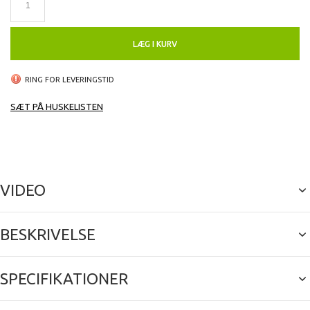
timer.
Bevægelserne er lynhurtige og designet smart. Når glasgobo
og farver blandes kan laves effekter, der normalt hører langt
LÆG I KURV
dyrere movinghead til.
RING FOR LEVERINGSTID
Hvis varen vises på lager kan den ses i vores demorum.
SÆT PÅ HUSKELISTEN
VIDEO
BESKRIVELSE
SPECIFIKATIONER