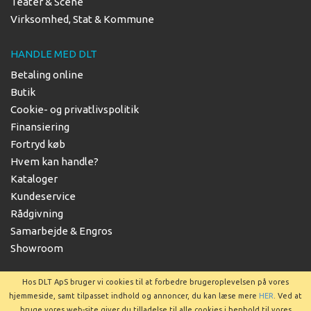
Teater & Scene
Virksomhed, Stat & Kommune
HANDLE MED DLT
Betaling online
Butik
Cookie- og privatlivspolitik
Finansiering
Fortryd køb
Hvem kan handle?
Kataloger
Kundeservice
Rådgivning
Samarbejde & Engros
Showroom
Hos DLT ApS bruger vi cookies til at forbedre brugeroplevelsen på vores
hjemmeside, samt tilpasset indhold og annoncer, du kan læse mere
HER
. Ved at
bruge vores web-site giver du tilladelse til alle cookies i henhold til vores