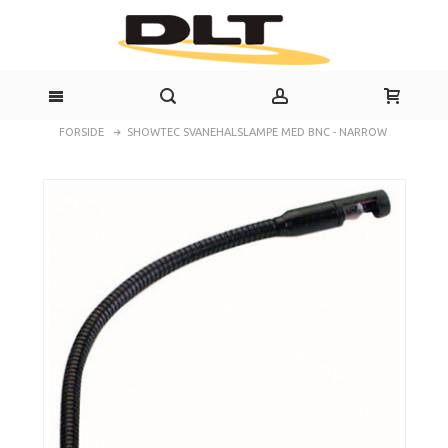
FORSIDE
SHOWTEC SVANEHALSLAMPE MED BNC - NARROW