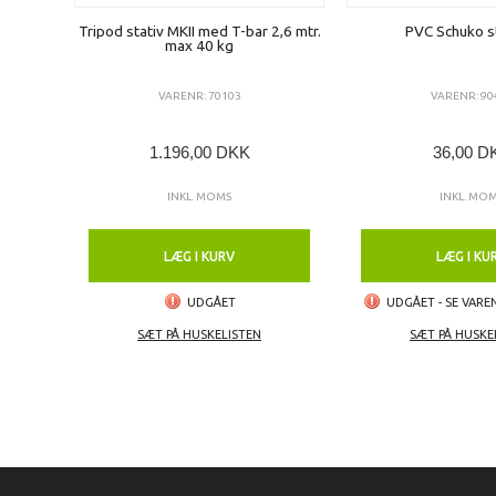
Tripod stativ MKII med T-bar 2,6 mtr.
PVC Schuko s
max 40 kg
VARENR: 70103
VARENR: 90
1.196,00 DKK
36,00 D
INKL. MOMS
INKL. MO
LÆG I KURV
LÆG I KU
UDGÅET
UDGÅET - SE VAR
SÆT PÅ HUSKELISTEN
SÆT PÅ HUSKE