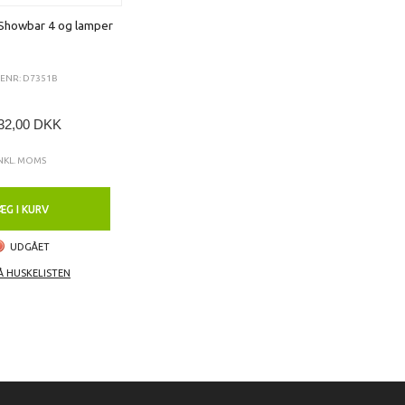
l Showbar 4 og lamper
ENR: D7351B
32,00 DKK
NKL. MOMS
ÆG I KURV
UDGÅET
Å HUSKELISTEN