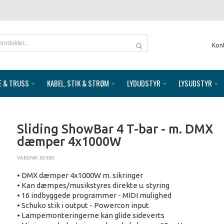
Kon
E & TRUSS
KABEL, STIK & STRØM
LYDUDSTYR
LYSUDSTYR
Sliding ShowBar 4 T-bar - m. DMX
dæmper 4x1000W
VARENR: 50390
• DMX dæmper 4x1000W m. sikringer
• Kan dæmpes/musikstyres direkte u. styring
• 16 indbyggede programmer - MIDI mulighed
• Schuko stik i output - Powercon input
• Lampemonteringerne kan glide sideverts