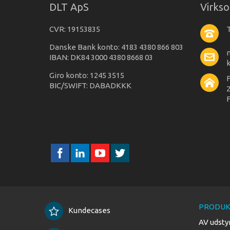
DLT ApS
Virks
CVR: 19153835
T
Danske Bank konto: 4183 4380 866 803
IBAN: DK84 3000 4380 8668 03
Giro konto: 1245 3515
BIC/SWIFT: DABADKKK
2
F
PRODUK
Kundecases
AV udsty