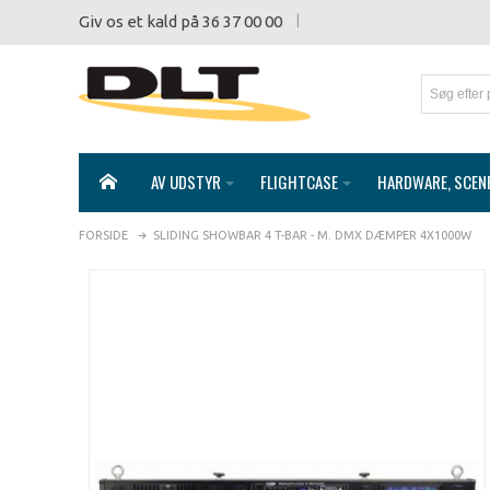
Giv os et kald på 36 37 00 00
AV UDSTYR
FLIGHTCASE
HARDWARE, SCEN
FORSIDE
SLIDING SHOWBAR 4 T-BAR - M. DMX DÆMPER 4X1000W