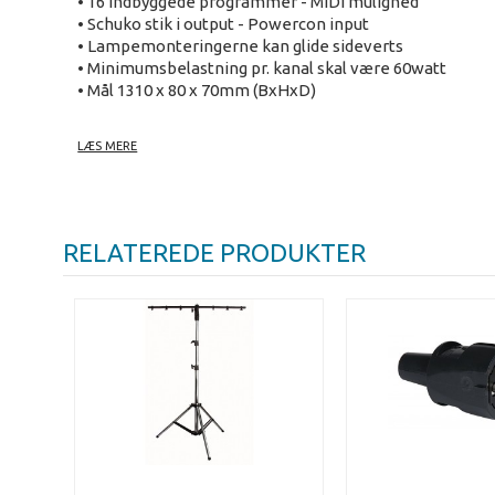
• 16 indbyggede programmer - MIDI mulighed
• Schuko stik i output - Powercon input
• Lampemonteringerne kan glide sideverts
• Minimumsbelastning pr. kanal skal være 60watt
• Mål 1310 x 80 x 70mm (BxHxD)
LÆS MERE
RELATEREDE PRODUKTER
Har endvidere et konstant 230V output, der kan forsyne 
de fleste stativer. Alternativt kan clamps eller G-kroge
Yderligere informationer i vores katalog
Leverandør beskrivelse:
This innovative T-bar provides you the same professional
positioning of the attached lightunits. This enables you 