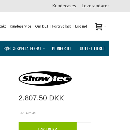
Kundecases
Leverandører
takt
Kundeservice
Om DLT
Fortryd køb
Log ind
RØG- & SPECIALEFFEKT
PIONEER DJ
OUTLET TILBUD
2.807,50 DKK
INKL. MOMS
LÆG I KURV