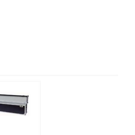
r stroppet fast. Med den rette adaptor passer T-baren på
design it is possible to adjust the horizontal
he available lightsources.