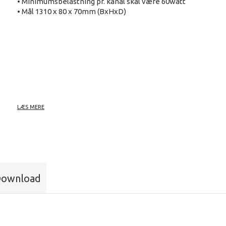
• Minimumsbelastning pr. kanal skal være 60watt
• Mål 1310 x 80 x 70mm (BxHxD)
Har endvidere et konstant 230V output, der kan forsyne et
LÆS MERE
apparat, der skal have konstant strøm - f.eks. et UV rør, der e
stroppet fast. Med den rette adaptor passer T-baren på de f
stativer. Alternativt kan clamps eller G-kroge monteres ove
T-baren, så den er lige til at hænge i en bro.
Yderligere informationer i vores katalog
ownload