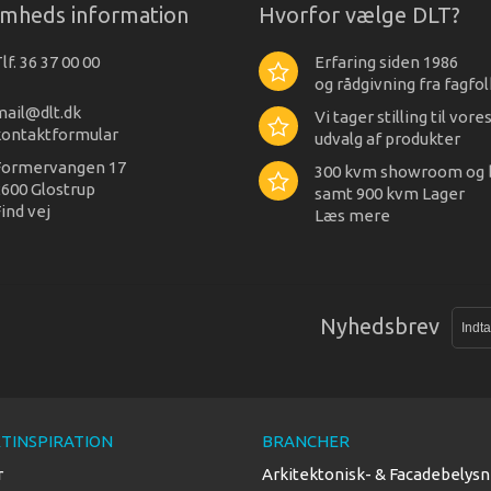
omheds information
Hvorfor vælge DLT?
lf. 36 37 00 00
Erfaring siden 1986
og rådgivning fra fagfol
mail@dlt.dk
Vi tager stilling til vore
kontaktformular
udvalg af produkter
Formervangen 17
300 kvm showroom og 
600 Glostrup
samt 900 kvm Lager
ind vej
Læs mere
Nyhedsbrev
TINSPIRATION
BRANCHER
r
Arkitektonisk- & Facadebelysn