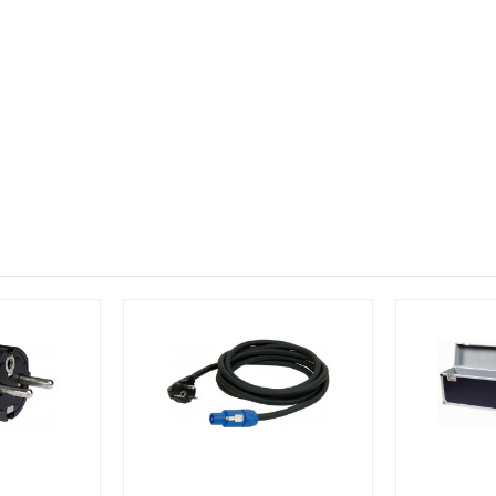
et apparat, der skal have konstant strøm - f.eks. et UV rør, der e
 monteres oven på T-baren, så den er lige til at hænge i en bro.
 specifications as the regular T-4 bar. However, due to its unique 
to have a more flexible light-design and a better distribution of t