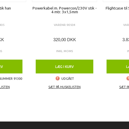
tik han
Powerkabel m. Powercon/230V stik -
Flightcase ti
4 mtr. 3x1,5mm
405
VARENR: 90504
VAR
KK
320,00 DKK
3.8
MS
INKL. MOMS
I
RV
LÆG I KURV
L
ENUMMER 91300
UDGÅET
LISTEN
SÆT PÅ HUSKELISTEN
SÆT P