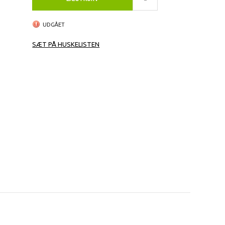
UDGÅET
SÆT PÅ HUSKELISTEN
r
leste
n på