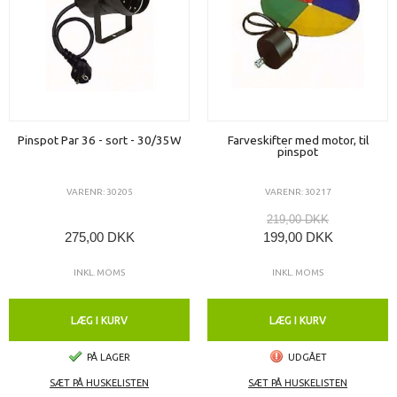
Pinspot Par 36 - sort - 30/35W
Farveskifter med motor, til
pinspot
VARENR: 30205
VARENR: 30217
219,00 DKK
275,00 DKK
199,00 DKK
INKL. MOMS
INKL. MOMS
LÆG I KURV
LÆG I KURV
PÅ LAGER
UDGÅET
SÆT PÅ HUSKELISTEN
SÆT PÅ HUSKELISTEN