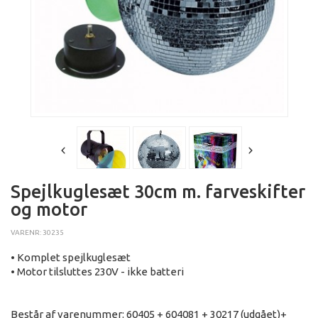
Spejlkuglesæt 30cm m. farveskifter
og motor
VARENR: 30235
• Komplet spejlkuglesæt
• Motor tilsluttes 230V - ikke batteri
Består af varenummer: 60405 + 604081 + 30217 (udgået)+