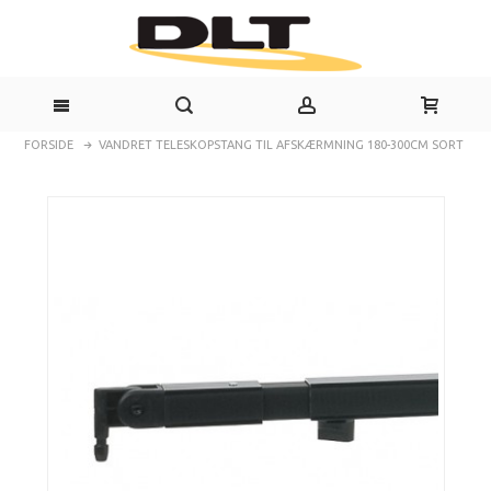
FORSIDE
VANDRET TELESKOPSTANG TIL AFSKÆRMNING 180-300CM SORT