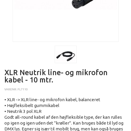
XLR Neutrik line- og mikrofon
kabel - 10 mtr.
VARENR: FL7110
• XLR -> XLR line- og mikrofon kabel, balanceret
• Højfleksibelt gummikabel
• Neutrik 3 pol XLR
Godt all-round kabel af den højfleksible type, der kan rulles
op igen og igen uden det "krøller". Kan bruges både til lyd og
DMX lys. Egner sig især til mobilt brug, men kan også bruges