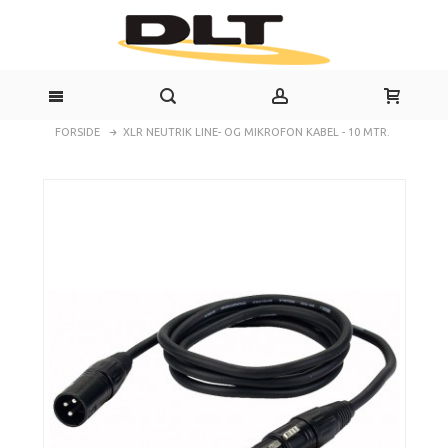
FORSIDE
XLR NEUTRIK LINE- OG MIKROFON KABEL - 10 MTR.