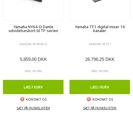
Yamaha NY64-D Dante
Yamaha TF1 digital mixer 16
udvidelseskort til TF-serien
kanaler
VARENR: YA NY64-D
VARENR: YA TF1
5.859,00 DKK
26.796,25 DKK
INKL. MOMS
INKL. MOMS
LÆG I KURV
LÆG I KURV
KONTAKT OS
KONTAKT OS
SÆT PÅ HUSKELISTEN
SÆT PÅ HUSKELISTEN