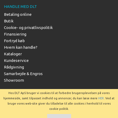
HANDLE MED DLT
Betaling online
Butik
Cookie- og privatlivspolitik
Finansiering
Fortryd køb
Hvem kan handle?
Kataloger
Kundeservice
Rådgivning
Samarbejde & Engros
Showroom
Hos DLT ApS bruger vi cookies til at forbedre brugeroplevelsen på vores
hjemmeside, samt tilpasset indhold og annoncer, du kan læse mere
HER
. Ved at
bruge vores web-site giver du tilladelse til alle cookies i henhold til vores
Copyright © 2025 DLT ApS
cookie politik.